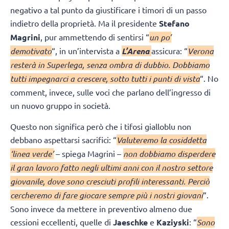
negativo a tal punto da giustificare i timori di un passo
indietro della proprietà. Ma il presidente
Stefano
Magrini
, pur ammettendo di sentirsi “
un po’
demotivato
“, in un’intervista a
L’Arena
assicura: “
Verona
resterà in Superlega, senza ombra di dubbio. Dobbiamo
tutti impegnarci a crescere, sotto tutti i punti di vista
“. No
comment, invece, sulle voci che parlano dell’ingresso di
un nuovo gruppo in società.
Questo non significa però che i tifosi gialloblu non
debbano aspettarsi sacrifici: “
Valuteremo la cosiddetta
‘linea verde’
– spiega Magrini –
non dobbiamo disperdere
il gran lavoro fatto negli ultimi anni con il nostro settore
giovanile, dove sono cresciuti profili interessanti. Perciò
cercheremo di fare giocare sempre più i nostri giovani
“.
Sono invece da mettere in preventivo almeno due
cessioni eccellenti, quelle di
Jaeschke
e
Kaziyski
: “
Sono