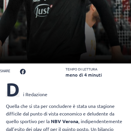
TEMPO DI LETTURA
SHARE
meno di 4 minuti
D
i Redazione
Quella che si sta per concludere è stata una stagione
difficile dal punto di vista economico e deludente da
quello sportivo per la
NBV Verona
, indipendentemente
dall’esito dei play off per il quinto posto. Un bilancio