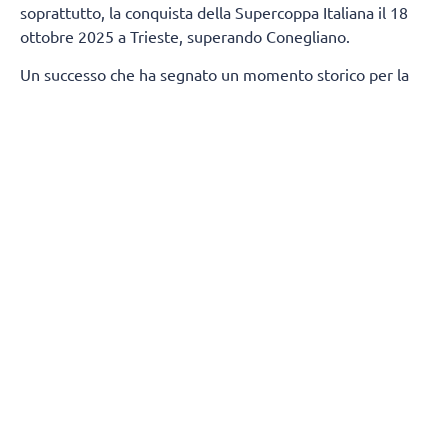
soprattutto, la conquista della Supercoppa Italiana il 18
ottobre 2025 a Trieste, superando Conegliano.
Un successo che ha segnato un momento storico per la
città di Milano, regalandole un trofeo nazionale nella
pallavolo dopo 80 anni.
Termineranno, contestualmente, anche i rapporti tra
Numia Vero Volley e Andrea Mafrici (secondo allenatore)
e Kasper Duda (scoutman).
Tutta la società Vero Volley saluta con affetto e stima
Stefano Lavarini e il suo staff, ringraziandoli per la
professionalità e i valori trasmessi durante due stagioni
condivise, augurando loro il meglio per il proseguimento
della carriera.
(Fonte comunicato stampa)