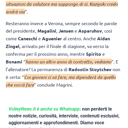
situazioni da valutare ma suppongo di sì. Kaziyski credo
andrà via
“.
Resteranno invece a Verona, sempre secondo le parole
del presidente,
Magalini
,
Jensen
e
Asparuhov
, così
come
Caneschi
e
Aguenier
al centro. Anche
Aidan
Zingel
, arrivato per il finale di stagione, va verso la
conferma per il prossimo anno, mentre
Spirito
e
Bonami
“
hanno un altro anno di contratto, vediamo
“. E
l’allenatore? La permanenza di
Radostin Stoytchev
non
è certa: “
Coi giovani ci sa fare, ma dipenderà da quello
che vorrà fare
” conclude Magrini.
VolleyNews.it è anche su Whatsapp
: non perderti le
nostre notizie, curiosità, interviste, contenuti esclusivi,
aggiornamenti e approfondimenti. Diamo voce