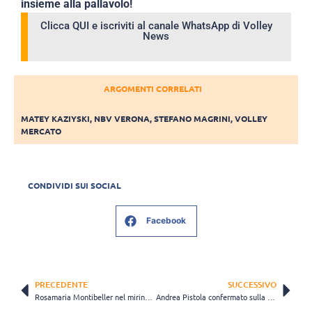
insieme alla pallavolo!
Clicca QUI e iscriviti al canale WhatsApp di Volley
News
ARGOMENTI CORRELATI
MATEY KAZIYSKI
,
NBV VERONA
,
STEFANO MAGRINI
,
VOLLEY
MERCATO
CONDIVIDI SUI SOCIAL
Facebook
PRECEDENTE
SUCCESSIVO
Rosamaria Montibeller nel mirino del THY?
Andrea Pistola confermato sulla panchina di Cuneo anche per la prossima stagione