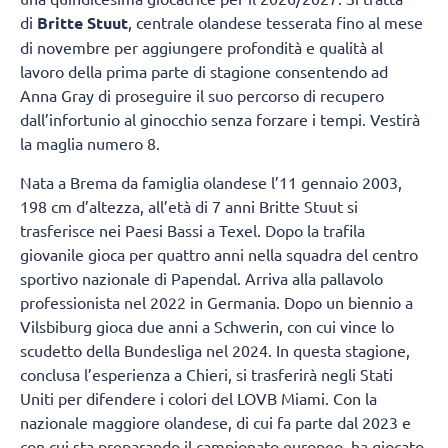
di
Britte Stuut
, centrale olandese tesserata fino al mese
di novembre per aggiungere profondità e qualità al
lavoro della prima parte di stagione consentendo ad
Anna Gray di proseguire il suo percorso di recupero
dall’infortunio al ginocchio senza forzare i tempi. Vestirà
la maglia numero 8.
Nata a Brema da famiglia olandese l’11 gennaio 2003,
198 cm d’altezza, all’età di 7 anni Britte Stuut si
trasferisce nei Paesi Bassi a Texel. Dopo la trafila
giovanile gioca per quattro anni nella squadra del centro
sportivo nazionale di Papendal. Arriva alla pallavolo
professionista nel 2022 in Germania. Dopo un biennio a
Vilsbiburg gioca due anni a Schwerin, con cui vince lo
scudetto della Bundesliga nel 2024. In questa stagione,
conclusa l’esperienza a Chieri, si trasferirà negli Stati
Uniti per difendere i colori del LOVB Miami. Con la
nazionale maggiore olandese, di cui fa parte dal 2023 e
con cui sta preparando il campionato europeo, ha giocato