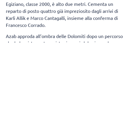
Egiziano, classe 2000, è alto due metri. Cementa un
reparto di posto quattro già impreziosito dagli arrivi di
Karli Allik e Marco Cantagalli, insieme alla conferma di
Francesco Corrado.
Azab approda all’ombra delle Dolomiti dopo un percorso
che lo ha visto protagonista sia con i club, sia con la
maglia della propria Nazionale. Tra i pilastri dell’Egitto,
due estati fa ha preso parte ai
Giochi Olimpici
di Parigi,
dove si è confrontato con i migliori interpreti della scena
mondiale.
Cresciuto pallavolisticamente in patria, Azab si è messo
in luce con le maglie di Petrojet e Al Ahly, due tra le
realtà più blasonate del volley egiziano. Quindi, la scelta
di vivere un’esperienza in Qatar, in cui, nella scorsa
stagione, ha difeso i colori dell’Al-Rayyan, continuando il
proprio percorso di crescita in un contesto competitivo.
Sotto le volte della VHV Arena arriva un giocatore