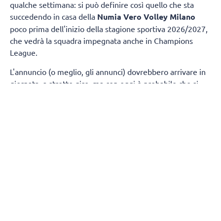
qualche settimana: si può definire così quello che sta
succedendo in casa della
Numia Vero Volley Milano
poco prima dell'inizio della stagione sportiva 2026/2027,
che vedrà la squadra impegnata anche in Champions
League.
L'annuncio (o meglio, gli annunci) dovrebbero arrivare in
giornata, a stretto giro, ma con oggi è probabile che si
chiuderà il rapporto tra
Stefano Lavarini
e il Consorzio
Vero Volley. Una storia, quella con il tecnico di Omegna,
iniziata nell'estate del 2024 e che ha portato la Numia a
due finali scudetto e alla conquista di una Supercoppa.
Per Lavarini si prospetta la possibilità di un ritorno al
Fenerbahce di Istanbul, la società che aveva lasciato
proprio prima di arrivare a Milano, per prendere il posto
di coach Abbondanza, e dove ritroverebbe anche Alessia
Orro, già allenata sia a Busto che alla Numia, oltre che
una super-squadra con altre atlete di livello