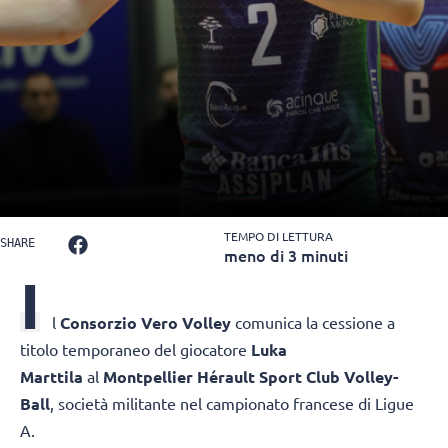
TEMPO DI LETTURA
SHARE
meno di 3 minuti
I
l
Consorzio Vero Volley
comunica la cessione a
titolo temporaneo del giocatore
Luka
Marttila
al
Montpellier Hérault Sport Club Volley-
Ball
, società militante nel campionato francese di Ligue
A.