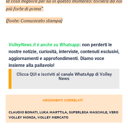
la cosa migliore per lui in questo momento: tornerà da noi
più forte di prima”
.
(fonte: Comunicato stampa)
VolleyNews.it è anche su Whatsapp
: non perderti le
nostre notizie, curiosità, interviste, contenuti esclusivi,
aggiornamenti e approfondimenti. Diamo voce
insieme alla pallavolo!
Clicca QUI e iscriviti al canale WhatsApp di Volley
News
ARGOMENTI CORRELATI
CLAUDIO BONATI
,
LUKA MARTTILA
,
SUPERLEGA MASCHILE
,
VERO
VOLLEY MONZA
,
VOLLEY MERCATO