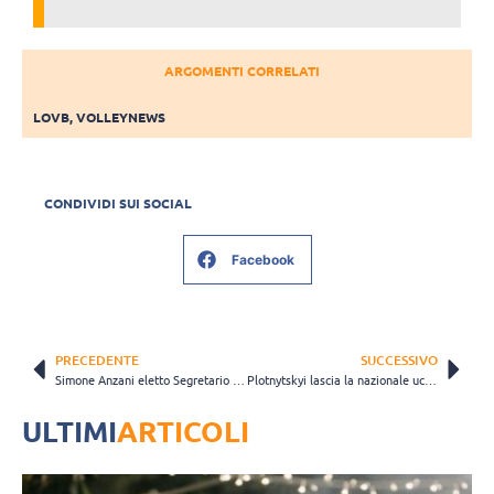
ARGOMENTI CORRELATI
LOVB
,
VOLLEYNEWS
CONDIVIDI SUI SOCIAL
Facebook
PRECEDENTE
SUCCESSIVO
Simone Anzani eletto Segretario della Commissione Atleti FIVB per il quadriennio 2024-2028
Plotnytskyi lascia la nazionale ucraina: “È il momento di andare avanti, ma ci rincontreremo”
ULTIMI
ARTICOLI