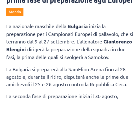
Mondo
La nazionale maschile della
Bulgaria
inizia la
preparazione per i Campionati Europei di pallavolo, che si
terranno dal 9 al 27 settembre. L'allenatore
Gianlorenzo
Blengini
dirigerà la preparazione della squadra in due
fasi, la prima delle quali si svolgerà a Samokov.
La Bulgaria si preparerà alla SamElion Arena fino al 28
agosto e, durante il ritiro, disputerà anche le prime due
amichevoli il 25 e 26 agosto contro la Repubblica Ceca.
La seconda fase di preparazione inizia il 30 agosto,
quando la squadra si trasferirà a Sofia. Gli allenamenti si
svolgeranno all'Arena 8888 Sofia, dove disputeranno
altre due amichevoli contro la Serbia l'1 e il 2 settembre.
Per l'inizio della preparazione, Gianlorenzo Blengini ha
individuato la seguente rosa: