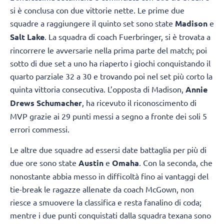
si è conclusa con due vittorie nette. Le prime due
squadre a raggiungere il quinto set sono state
Madison
e
Salt Lake
. La squadra di coach Fuerbringer, si è trovata a
rincorrere le avversarie nella prima parte del match; poi
sotto di due set a uno ha riaperto i giochi conquistando il
quarto parziale 32 a 30 e trovando poi nel set più corto la
quinta vittoria consecutiva. L’opposta di Madison,
Annie
Drews Schumacher
, ha ricevuto il riconoscimento di
MVP grazie ai 29 punti messi a segno a fronte dei soli 5
errori commessi.
Le altre due squadre ad essersi date battaglia per più di
due ore sono state
Austin
e
Omaha
. Con la seconda, che
nonostante abbia messo in difficoltà fino ai vantaggi del
tie-break le ragazze allenate da coach McGown, non
riesce a smuovere la classifica e resta fanalino di coda;
mentre i due punti conquistati dalla squadra texana sono