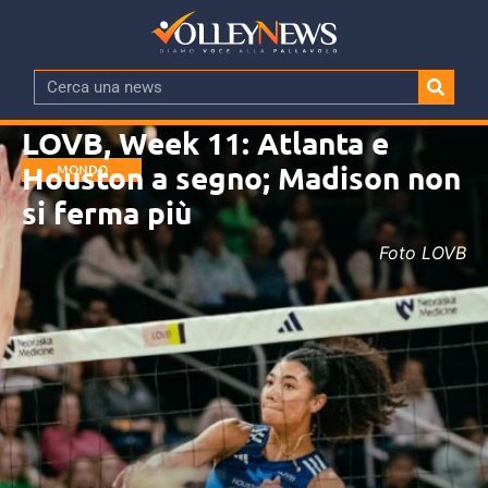
LOVB, Week 11: Atlanta e
Houston a segno; Madison non
MONDO
si ferma più
Foto LOVB