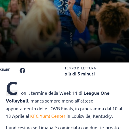
TEMPO DI LETTURA
SHARE
più di 5 minuti
C
on il termine della Week 11 di
League One
Volleyball
, manca sempre meno all’atteso
appuntamento delle LOVB Finals, in programma dal 10 al
13 Aprile al
KFC Yum! Center
in Louisville, Kentucky.
L’undicesima settimana è cominciata con due tie-break e