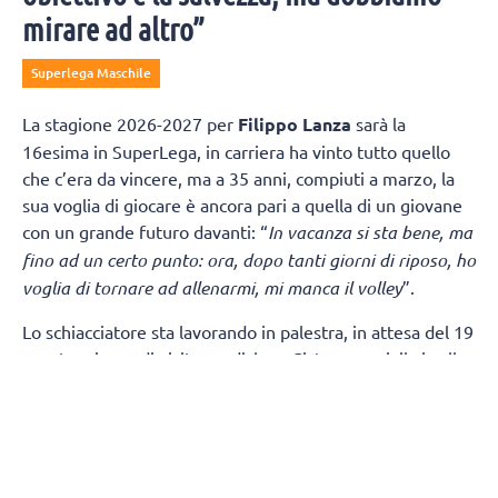
mirare ad altro”
Superlega Maschile
La stagione 2026-2027 per
Filippo Lanza
sarà la
16esima in SuperLega, in carriera ha vinto tutto quello
che c’era da vincere, ma a 35 anni, compiuti a marzo, la
sua voglia di giocare è ancora pari a quella di un giovane
con un grande futuro davanti: “
In vacanza si sta bene, ma
fino ad un certo punto: ora, dopo tanti giorni di riposo, ho
voglia di tornare ad allenarmi, mi manca il volley
”.
Lo schiacciatore sta lavorando in palestra, in attesa del 19
agosto, giorno di visite mediche a Cisterna, poi, il via alla
preparazione: “
Se mi aprono il palazzetto, io inizio ad
allenarmi in modalità Superlega anche domani. Ho
proposto al coach di cominciare prima, vediamo…
”.
Il rinnovo di Lanza è stata la naturale conseguenza di un