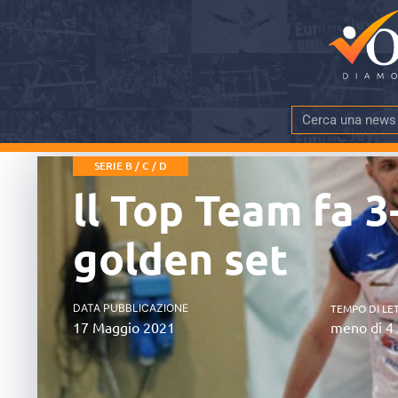
SERIE B / C / D
ll Top Team fa 3
golden set
DATA PUBBLICAZIONE
TEMPO DI LE
17 Maggio 2021
meno di 4 