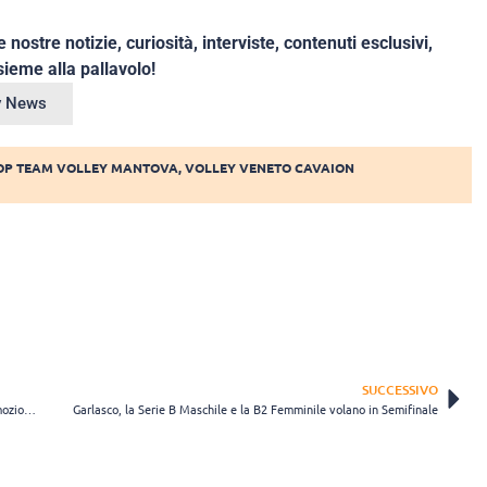
e nostre notizie, curiosità, interviste, contenuti esclusivi,
ieme alla pallavolo!
ey News
OP TEAM VOLLEY MANTOVA
,
VOLLEY VENETO CAVAION
SUCCESSIVO
Le ragazze della Dolcos Volley Busnago coronano il sogno della Promozione in B2
Garlasco, la Serie B Maschile e la B2 Femminile volano in Semifinale