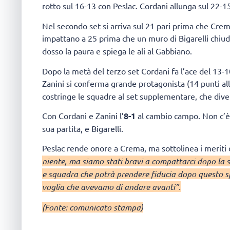
rotto sul 16-13 con Peslac. Cordani allunga sul 22-1
Nel secondo set si arriva sul 21 pari prima che Crema
impattano a 25 prima che un muro di Bigarelli chiu
dosso la paura e spiega le ali al Gabbiano.
Dopo la metà del terzo set Cordani fa l’ace del 13-10 
Zanini si conferma grande protagonista (14 punti alla 
costringe le squadre al set supplementare, che div
Con Cordani e Zanini l’
8-1
al cambio campo. Non c’è 
sua partita, e Bigarelli.
Peslac rende onore a Crema, ma sottolinea i merit
niente, ma siamo stati bravi a compattarci dopo la 
e squadra che potrà prendere fiducia dopo questo spa
voglia che avevamo di andare avanti”.
(Fonte: comunicato stampa)