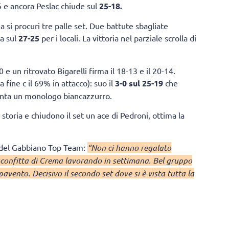
5 e ancora Peslac chiude sul
25-18.
 si procuri tre palle set. Due battute sbagliate
da sul
27-25
per i locali. La vittoria nel parziale scrolla di
e un ritrovato Bigarelli firma il 18-13 e il 20-14.
fine c il 69% in attacco): suo il
3-0 sul 25-19
che
enta un monologo biancazzurro.
storia e chiudono il set un ace di Pedroni, ottima la
i del Gabbiano Top Team:
“Non ci hanno regalato
sconfitta di Crema lavorando in settimana. Bel gruppo
vento. Decisivo il secondo set dove si è vista tutta la