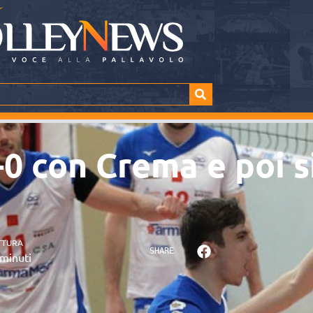
-0 con Crema e poi si
TTURA
SHARE
minuti