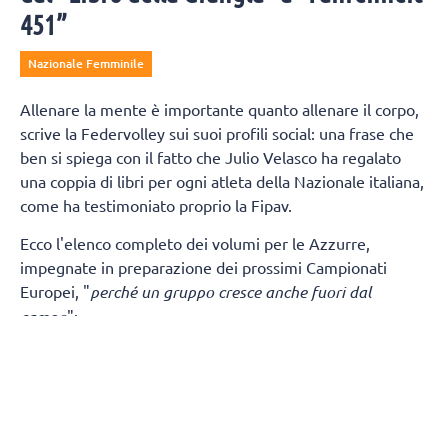
451”
Nazionale Femminile
Allenare la mente è importante quanto allenare il corpo,
scrive la Federvolley sui suoi profili social: una frase che
ben si spiega con il fatto che Julio Velasco ha regalato
una coppia di libri per ogni atleta della Nazionale italiana,
come ha testimoniato proprio la Fipav.
Ecco l'elenco completo dei volumi per le Azzurre,
impegnate in preparazione dei prossimi Campionati
Europei, "
perché un gruppo cresce anche fuori dal
campo
":
Alessia Orro
La casa degli spiriti (I. Allende)
Le braci (S. Márai)
Sarah Fahr