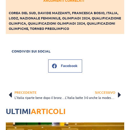
ARGOMENTI CORRELATI
COREA DEL SUD
,
DAVIDE MAZZANTI
,
FRANCESCA BOSIO
,
ITALIA
,
LODZ
,
NAZIONALE FEMMINILE
,
OLIMPIADI 2024
,
QUALIFICAZIONE
OLIMPICA
,
QUALIFICAZIONI OLIMPIADI 2024
,
QUALIFICAZIONI
OLIMPICHE
,
TORNEO PREOLIMPICO
CONDIVIDI SUI SOCIAL
Facebook
PRECEDENTE
SUCCESSIVO
L’Italia riparte bene dopo il bronzo mancato. Netto 3-0 alla Corea del Sud
L’Italia batte 3-0 anche la modesta Slovenia e resta in zona qualificazione
ULTIMI
ARTICOLI