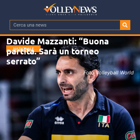
Davide Mazzanti: “Buona
partita. Sarà un torneo
NAZIONALE
FEMMINILE
serrato”
Foto Volleyball World