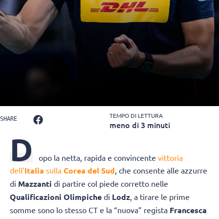
TEMPO DI LETTURA
SHARE
meno di 3 minuti
D
opo la netta, rapida e convincente
vittoria
dell’
Italia
sulla
Corea del Sud
, che consente alle azzurre
di
Mazzanti
di partire col piede corretto nelle
Qualificazioni Olimpiche
di
Lodz
, a tirare le prime
somme sono lo stesso CT e la “nuova” regista
Francesca