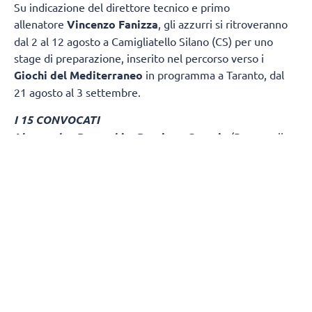
Su indicazione del direttore tecnico e primo
allenatore
Vincenzo Fanizza
, gli azzurri si ritroveranno
dal 2 al 12 agosto a Camigliatello Silano (CS) per uno
stage di preparazione, inserito nel percorso verso i
Giochi del Mediterraneo
in programma a Taranto, dal
21 agosto al 3 settembre.
I 15 CONVOCATI
Alessandro Benacchio
,
Damiano Catania
(Powervolley
Milano);
Davide Boschin
i (Trentino Volley);
Federico
Crosato
(Sir Safety Perugia);
Francesco D'Amico
(Verona Volley);
Alessandro Fanizza
,
Giulio Magalini
(Cisterna Volley);
Diego Frascio
(Volley Milano);
Tim
Held
,
Mattia Orioli
,
Andrea Truocchio
(Pallavolo
Padova);
Filippo Mancin
i (Atlantide Pallavolo Brescia);
Leandro Aussibio Mosca
(Cuneo Volley);
Marco
Pellacani
(Scuola Pallavolo Anderlini);
Alessio Tallone
(Virtus Aversa).