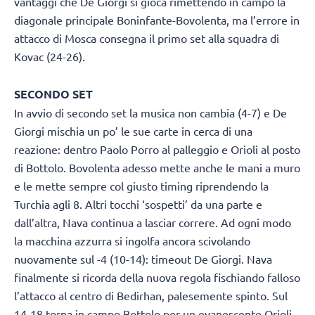
vantaggi che De Giorgi si gioca rimettendo in campo la
diagonale principale Boninfante-Bovolenta, ma l’errore in
attacco di Mosca consegna il primo set alla squadra di
Kovac (24-26).
SECONDO SET
In avvio di secondo set la musica non cambia (4-7) e De
Giorgi mischia un po’ le sue carte in cerca di una
reazione: dentro Paolo Porro al palleggio e Orioli al posto
di Bottolo. Bovolenta adesso mette anche le mani a muro
e le mette sempre col giusto timing riprendendo la
Turchia agli 8. Altri tocchi ‘sospetti’ da una parte e
dall’altra, Nava continua a lasciar correre. Ad ogni modo
la macchina azzurra si ingolfa ancora scivolando
nuovamente sul -4 (10-14): timeout De Giorgi. Nava
finalmente si ricorda della nuova regola fischiando falloso
l’attacco al centro di Bedirhan, palesemente spinto. Sul
14-18 torna in campo Bottolo per un evanescente Orioli.