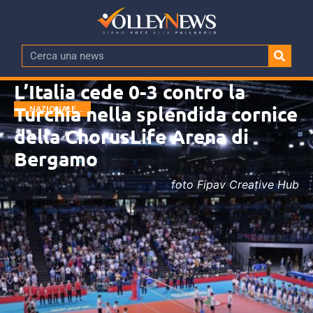
L’Italia cede 0-3 contro la
Turchia nella splendida cornice
NAZIONALE
MASCHILE
della ChorusLife Arena di
Bergamo
foto Fipav Creative Hub