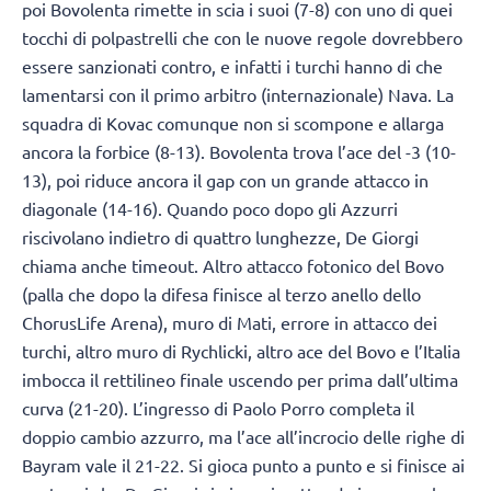
poi Bovolenta rimette in scia i suoi (7-8) con uno di quei
tocchi di polpastrelli che con le nuove regole dovrebbero
essere sanzionati contro, e infatti i turchi hanno di che
lamentarsi con il primo arbitro (internazionale) Nava. La
squadra di Kovac comunque non si scompone e allarga
ancora la forbice (8-13). Bovolenta trova l’ace del -3 (10-
13), poi riduce ancora il gap con un grande attacco in
diagonale (14-16). Quando poco dopo gli Azzurri
riscivolano indietro di quattro lunghezze, De Giorgi
chiama anche timeout. Altro attacco fotonico del Bovo
(palla che dopo la difesa finisce al terzo anello dello
ChorusLife Arena), muro di Mati, errore in attacco dei
turchi, altro muro di Rychlicki, altro ace del Bovo e l’Italia
imbocca il rettilineo finale uscendo per prima dall’ultima
curva (21-20). L’ingresso di Paolo Porro completa il
doppio cambio azzurro, ma l’ace all’incrocio delle righe di
Bayram vale il 21-22. Si gioca punto a punto e si finisce ai