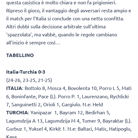
questa casistica è molto chiara e non fa prigionieri.
Ripreso il gioco, il vantaggio degli avversari resta ampio e
il match per l’Italia si conclude con una netta sconfitta.
Altri dubbi sulla decisione arbitrale sull’ultima
‘spazzolata’, ma vabbè, quando le regole cambiano
all’inizio è sempre così…
TABELLINO
Italia-Turchia 0-3
(24-26, 23-25, 21-25)
ITALIA
: Bottolo 8, Mosca 4, Bovolenta 10, Porro L 5, Mati
6, Boninfante, Pace (L). Porro P. 1, Laurenzano, Rychlicki
7, Sanguinetti 2, Orioli 1, Gargiulo. N.e: Held
TURCHIA
: Yanipazar 1, Bayram 12, Bedirhan 5,
Lagumdzija A 13, Lagumdzija M 4, Tumer 9, Bayraktar (L).
Gurbuz 1, Yuksel 4, Kirkit 1. N.e: Baltaci, Matic, Hatipoglu,
Kaya.