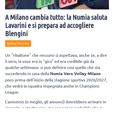
A Milano cambia tutto: la Numia saluta
Lavarini e si prepara ad accogliere
Blengini
Volley Mercato
Un "ribaltone" che nessuno si aspettava, anche se, a dire
il vero, la voce era in "giro" ed era credibile già da
qualche settimana: si può definire così quello che sta
succedendo in casa della
Numia Vero Volley Milano
poco prima dell'inizio della stagione sportiva 2026/2027,
che vedrà la squadra impegnata anche in Champions
League.
L'annuncio (o meglio, gli annunci) dovrebbero arrivare in
giornata, a stretto giro, ma con oggi è probabile che si
chiuderà il rapporto tra
Stefano Lavarini
e il Consorzio