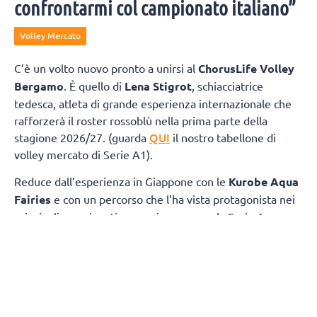
confrontarmi col campionato italiano”
Volley Mercato
C’è un volto nuovo pronto a unirsi al
ChorusLife Volley
Bergamo
. È quello di
Lena Stigrot
, schiacciatrice
tedesca, atleta di grande esperienza internazionale che
rafforzerà il roster rossoblù nella prima parte della
QUI
stagione 2026/27. (guarda
il nostro tabellone di
volley mercato di Serie A1).
Reduce dall’esperienza in Giappone con le
Kurobe Aqua
Fairies
e con un percorso che l’ha vista protagonista nei
principali campionati europei, compresa la Serie A
italiana con Roma, Busto Arsizio e Cuneo, Stigrot sarà a
disposizione di coach Marcello Cervellin dall’inizio della
preparazione e vestirà la maglia di ChorusLife Volley
Bergamo fino all’avvio della
Major League americana
,
previsto nel mese di
dicembre
.