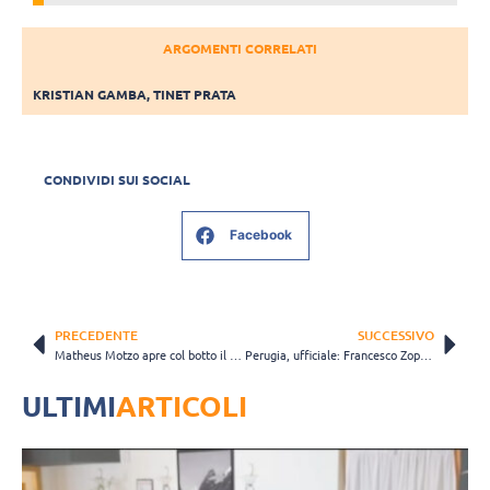
ARGOMENTI CORRELATI
KRISTIAN GAMBA
,
TINET PRATA
CONDIVIDI SUI SOCIAL
Facebook
PRECEDENTE
SUCCESSIVO
Matheus Motzo apre col botto il mercato di Aversa
Perugia, ufficiale: Francesco Zoppellari è il vice Giannelli
ULTIMI
ARTICOLI