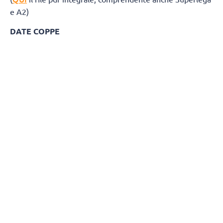
e A2)
DATE COPPE
Del Monte® Coppa Italia A3: 27 marzo 2027
Del Monte® Supercoppa A3: 24 aprile 20
GIRONE BIANCO
Giornata 1
Andata 18 Ottobre 2026
Ritorno 3 Gennaio 2027
ErmGroup Altotevere - Negrini CTE Acqui Terme
Sarlux Sarroch - BP Termosanitari Ciriè
Gabbiano Farmamed Mantova - Campi Reali Cantù
Monge Gerbaudo Savigliano - Sav Trebaseleghe
Kerakoll Sassuolo - CUS Cagliari
Allianz Brugherio - Personal Time San Donà di Piave
Giornata 2