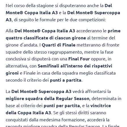
Nel corso della stagione si disputeranno anche la
Del
Monte® Coppa Italia A3
e la
Del Monte® Supercoppa
A3
, di seguito le formule per le due competizioni:
Alla
Del Monte® Coppa Italia A3
accederanno le
prime
quattro classificate di ciascun girone
al termine del
girone d'andata. I
Quarti di Finale
metteranno di fronte
squadre dello stesso raggruppamento, mentre la fase
conclusiva si disputerà con una
Final Four
oppure, in
alternativa, con
Semifinali all'interno dei rispettivi
gironi
e Finale in casa della squadra meglio classificata
secondo il criterio dei
punti a partita
.
La
Del Monte® Supercoppa A3
vedrà affrontarsi la
migliore squadra della Regular Season
, determinata in
base al criterio dei
punti per partita
, e la
vincitrice
della Coppa Italia A3
. Se gli stessi diritti saranno
conquistati dalla medesima formazione, accederà la
seconda migliore squadra della Regular Season. La finale