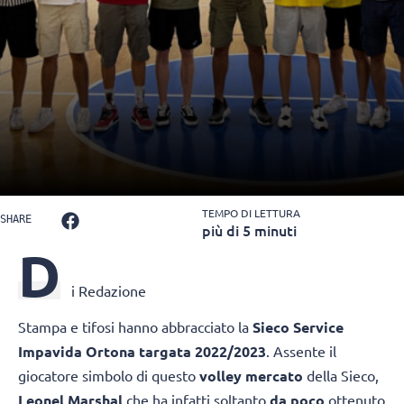
TEMPO DI LETTURA
SHARE
più di 5 minuti
D
i Redazione
Stampa e tifosi hanno abbracciato la
Sieco Service
Impavida Ortona targata 2022/2023
. Assente il
giocatore simbolo di questo
volley mercato
della Sieco,
Leonel Marshal
che ha infatti soltanto
da poco
ottenuto