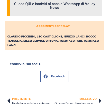
Clicca QUI e iscriviti al canale WhatsApp di Volley
News
ARGOMENTI CORRELATI
CLAUDIO PICCININI
,
LEO CASTIGLIONE
,
NUNZIO LANCI
,
ROCCO
TENAGLIA
,
SIECO SERVICE ORTONA
,
TOMMASO FABI
,
TOMMASO
LANCI
CONDIVIDI SUI SOCIAL
Facebook
PRECEDENTE
SUCCESSIVO
Falabella avverte la sua Aversa: “Non sono ammessi passi falsi”
Ci pensa Delvecchio a fare sudare i Diavoli Rosa