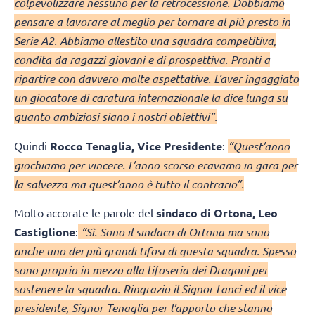
colpevolizzare nessuno per la retrocessione. Dobbiamo
pensare a lavorare al meglio per tornare al più presto in
Serie A2. Abbiamo allestito una squadra competitiva,
condita da ragazzi giovani e di prospettiva. Pronti a
ripartire con davvero molte aspettative. L’aver ingaggiato
un giocatore di caratura internazionale la dice lunga su
quanto ambiziosi siano i nostri obiettivi”.
Quindi
Rocco Tenaglia, Vice Presidente
:
“Quest’anno
giochiamo per vincere. L’anno scorso eravamo in gara per
la salvezza ma quest’anno è tutto il contrario”.
Molto accorate le parole del
sindaco di Ortona,
Leo
Castiglione
:
“Sì. Sono il sindaco di Ortona ma sono
anche uno dei più grandi tifosi di questa squadra. Spesso
sono proprio in mezzo alla tifoseria dei Dragoni per
sostenere la squadra. Ringrazio il Signor Lanci ed il vice
presidente, Signor Tenaglia per l’apporto che stanno