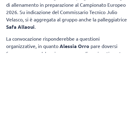
di allenamento in preparazione al Campionato Europeo
2026. Su indicazione del Commissario Tecnico Julio
Velasco, si è aggregata al gruppo anche la palleggiatrice
Safa Allaoui
.
La convocazione risponderebbe a questioni
organizzative, in quanto
Alessia Orro
pare doversi
fermare per qualche giorno a causa di un risentimento
muscolare che non desta, però, particolari
preoccupazioni.
(Fonte Fipav)
SEGUICI
SUI
SOCIAL
@socialvolleynews
@volleynews_official