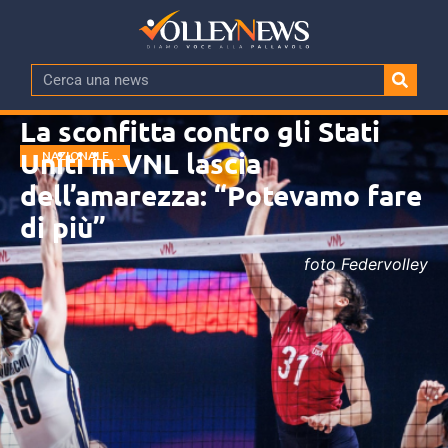
La sconfitta contro gli Stati
Uniti in VNL lascia
NAZIONALE
FEMMINILE
dell’amarezza: “Potevamo fare
di più”
foto Federvolley