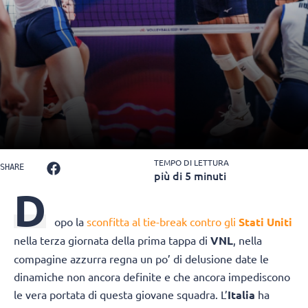
TEMPO DI LETTURA
SHARE
più di 5 minuti
D
opo la
sconfitta al tie-break contro gli
Stati Uniti
nella terza giornata della prima tappa di
VNL
, nella
compagine azzurra regna un po’ di delusione date le
dinamiche non ancora definite e che ancora impediscono
le vera portata di questa giovane squadra. L’
Italia
ha