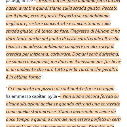
. Rispetto a ieri però abbiamo fatto un bel
passo avanti e quindi siamo sulla strada giusta. Peccato
per il finale, ecco è questo l’aspetto su cui dobbiamo
migliorare, restare concentrate e ciniche. Siamo sulla
strada giusta, c’è tanto da fare, l’ingresso di Miriam ci ha
dato tanto anche dal punto di vista caratteriale oltre che
tecnico ma adesso dobbiamo compiere un altro step di
crescita per iniziare a. carburare. Domani sarà durissima,
ne siamo consapevoli, ma daremo il massimo per far bene
in un ambiente che sarà tutto per la Turchia che peraltro
è in ottima forma
“.
“
Ci è mancata un pizzico di continuità e forse coraggio
–
ha ammesso capitan Sylla –
. Non siamo ancora ferrati su
alcune situazioni anche se quando affronti una corazzata
come quella statunitense. Stiamo lavorando insieme da
poco tempo e quindi è normale non essere perfetti in certi
automatismi che chiaramente paghiamo. Rispetto alla