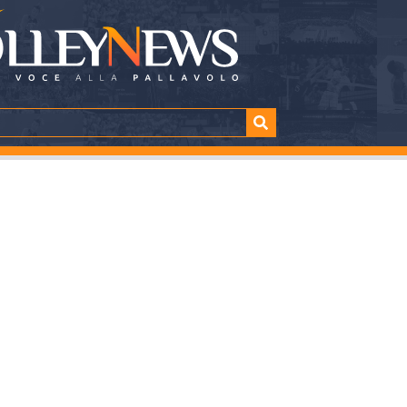
o Light onora l’impe
ando Volley S.Teres
TTURA
SHARE
minuti