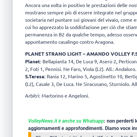
Ancora una volta in positivo le prestazioni delle nos
mostrano sempre più di essere integrate nel grupp
societaria nel puntare sui giovani del vivaio, come
cui ho apprezzato la soddisfazione per ciò che stia
permanenza in B2 da qualche tempo, adesso osserverà
appuntamento casalingo contro Aragona.
PLANET STRANO LIGHT – AMANDO VOLLEY F.S
Planet
: Bellapianta 14, De Luca 9, Asero 2, Perticon
2, Foti 1, Pennisi. Ne Faro, Viola (L2). All.: Andaloro.
S.Teresa
: Rania 12, Marino 5, Agostinetto 10, Bertig
(L2), Casale 3, De Luca. Ne Siracusano, Sturniolo. All.
Arbitri: Martorino e Angeloni.
VolleyNews.it è anche su Whatsapp
: non perderti l
aggiornamenti e approfondimenti. Diamo voce ins