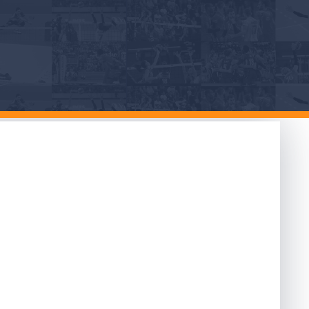
gno di fronte
a