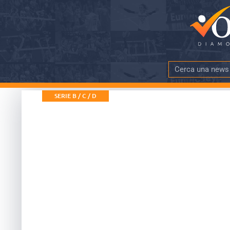
SERIE B / C / D
La Planet Stran
al capolista Am
DATA PUBBLICAZIONE
TEMPO DI LE
17 Marzo 2019
meno di 4 