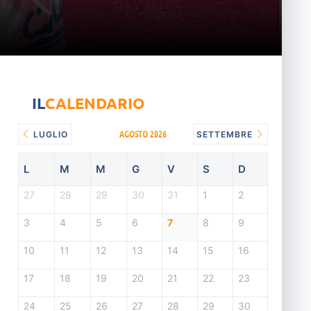
IL
CALENDARIO
AGOSTO 2026
LUGLIO
SETTEMBRE
L
M
M
G
V
S
D
27
28
29
30
31
1
2
3
4
5
6
7
8
9
10
11
12
13
14
15
16
17
18
19
20
21
22
23
24
25
26
27
28
29
30