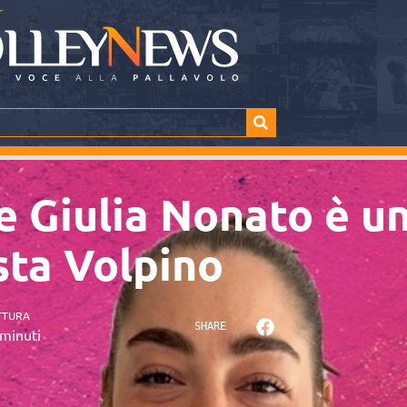
ce Giulia Nonato è u
sta Volpino
TTURA
SHARE
minuti