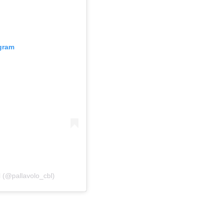
agram
l (@pallavolo_cbl)