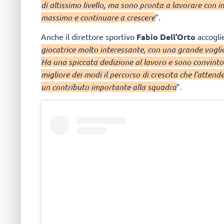
di altissimo livello, ma sono pronta a lavorare con 
massimo e continuare a crescere
”.
Anche il direttore sportivo
Fabio Dell’Orto
accogli
giocatrice molto interessante, con una grande voglia
Ha una spiccata dedizione al lavoro e sono convinto
migliore dei modi il percorso di crescita che l’attende
un contributo importante alla squadra
”.