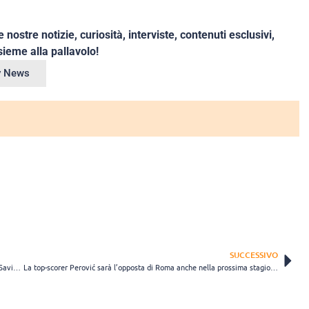
e nostre notizie, curiosità, interviste, contenuti esclusivi,
ieme alla pallavolo!
ey News
SUCCESSIVO
Graziani rimane a Scandicci: ufficiale il rinnovo della centrale con la Savino Del Bene
La top-scorer Perović sarà l’opposta di Roma anche nella prossima stagione