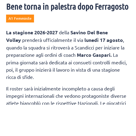
Bene torna in palestra dopo Ferragosto
A1 Femminile
La
stagione 2026-2027
della
Savino Del Bene
Volley
prenderà ufficialmente il via
lunedì 17 agosto
,
quando la squadra si ritroverà a Scandicci per iniziare la
preparazione agli ordini di coach
Marco Gaspari.
La
prima giornata sarà dedicata ai consueti controlli medici,
poi, il gruppo inizierà il lavoro in vista di una stagione
ricca di sfide.
Il roster sarà inizialmente incompleto a causa degli
impegni internazionali che vedono protagoniste diverse
atlete biancoblù con le rispettive Nazionali. Le giocatrici
della prima squadra presenti fin dal primo giorno
saranno:
Sara Alberti, Martina Armini, Caterina
Bosetti, Sofia D'Odorico, Emma Graziani, Imma
Sirressi e Lise Van Hecke, mentre Maja Aleksic si