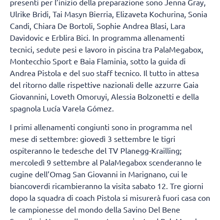
presenti per l’inizio della preparazione sono Jenna Gray,
Ulrike Bridi, Tai Masyn Bierria, Elizaveta Kochurina, Sonia
Candi, Chiara De Bortoli, Sophie Andrea Blasi, Lara
Davidovic e Erblira Bici. In programma allenamenti
tecnici, sedute pesi e lavoro in piscina tra PalaMegabox,
Montecchio Sport e Baia Flaminia, sotto la guida di
Andrea Pistola e del suo staff tecnico. Il tutto in attesa
del ritorno dalle rispettive nazionali delle azzurre Gaia
Giovannini, Loveth Omoruyi, Alessia Bolzonetti e della
spagnola Lucía Varela Gómez.
I primi allenamenti congiunti sono in programma nel
mese di settembre: giovedì 3 settembre le tigri
ospiteranno le tedesche del TV Planegg-Krailling;
mercoledì 9 settembre al PalaMegabox scenderanno le
cugine dell’Omag San Giovanni in Marignano, cui le
biancoverdi ricambieranno la visita sabato 12. Tre giorni
dopo la squadra di coach Pistola si misurerà fuori casa con
le campionesse del mondo della Savino Del Bene