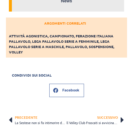
News
ARGOMENTI CORRELATI
ATTIVITÀ AGONISTICA
,
CAMPIONATO
,
FERAZIONE ITALIANA
PALLAVOLO
,
LEGA PALLAVOLO SERIE A FEMMINILE
,
LEGA
PALLAVOLO SERIE A MASCHILE
,
PALLAVOLO
,
SOSPENSIONE
,
VOLLEY
CONDIVIDI SUI SOCIAL
Facebook
PRECEDENTE
SUCCESSIVO
La Sestese non si fa intimorire dai padroni di casa della R. Masi e chiude il match in tre set
ll Volley Club Frascati si avvicina ancora alla salvezza. L’opposto Truffarelli: "Stiamo facendo bene, sono fiducioso"