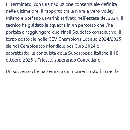
E' terminato, con una risoluzione consensuale definita
nelle ultime ore, il rapporto tra la Numia Vero Volley
Milano e Stefano Lavarini: arrivato nell'estate del 2024, il
tecnico ha guidato la squadra in un percorso che l'ha
portata a raggiungere due finali Scudetto consecutive, il
terzo posto sia nella CEV Champions League 2024/2025
sia nel Campionato Mondiale per Club 2024 e,
soprattutto, la conquista della Supercoppa Italiana il 18
ottobre 2025 a Trieste, superando Conegliano.
Un successo che ha segnato un momento storico per la
città di Milano, regalandole un trofeo nazionale nella
pallavolo dopo 80 anni.
Termineranno, contestualmente, anche i rapporti tra
Numia Vero Volley e Andrea Mafrici (secondo allenatore)
e Kasper Duda (scoutman).
Tutta la società Vero Volley saluta con affetto e stima
Stefano Lavarini e il suo staff, ringraziandoli per la