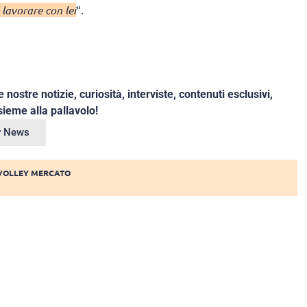
 lavorare con lei
“.
e nostre notizie, curiosità, interviste, contenuti esclusivi,
ieme alla pallavolo!
ey News
VOLLEY MERCATO