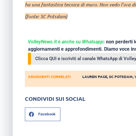
ha una fantastica tecnica di muro. Non vedo l’ora di
(fonte: SC Potsdam)
VolleyNews.it è anche su Whatsapp
: non perderti l
aggiornamenti e approfondimenti. Diamo voce ins
Clicca QUI e iscriviti al canale WhatsApp di Voll
ARGOMENTI CORRELATI
LAUREN PAGE
,
SC POTSDAM
,
CONDIVIDI SUI SOCIAL
Facebook