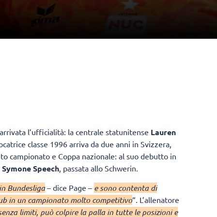
arrivata l’ufficialità: la centrale statunitense
Lauren
iocatrice classe 1996 arriva da due anni in Svizzera,
into campionato e Coppa nazionale: al suo debutto in
e
Symone Speech
, passata allo Schwerin.
in Bundesliga
– dice Page –
e sono contenta di
lub in un campionato molto competitivo
“. L’allenatore
nza limiti, può colpire la palla in tutte le posizioni e