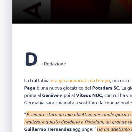
D
i Redazione
La trattativa
era già annunciata da tempo
, ma ora è 
Page
è una nuova giocatrice del
Potsdam SC
. La g
prima al
Genève
e poi al
Viteos NUC
, con cui ha v
Germania sarà chiamata a sostituire la connazional
“
È sempre stato un mio obiettivo personale giocare 
realizzare questo desiderio a Potsdam, un grande c
Guillermo Hernandez
aggiunge: “
Ha un atletismo se