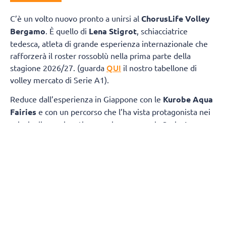
C’è un volto nuovo pronto a unirsi al
ChorusLife Volley
Bergamo
. È quello di
Lena Stigrot
, schiacciatrice
tedesca, atleta di grande esperienza internazionale che
rafforzerà il roster rossoblù nella prima parte della
QUI
stagione 2026/27. (guarda
il nostro tabellone di
volley mercato di Serie A1).
Reduce dall’esperienza in Giappone con le
Kurobe Aqua
Fairies
e con un percorso che l’ha vista protagonista nei
principali campionati europei, compresa la Serie A
italiana con Roma, Busto Arsizio e Cuneo, Stigrot sarà a
disposizione di coach Marcello Cervellin dall’inizio della
preparazione e vestirà la maglia di ChorusLife Volley
Bergamo fino all’avvio della
Major League americana
,
previsto nel mese di
dicembre
.
La schiacciatrice tedesca potrà così offrire il proprio
contributo in una fase cruciale della stagione, disputando