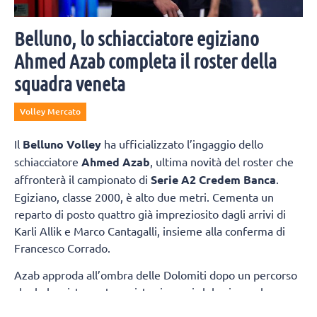
Belluno, lo schiacciatore egiziano
Ahmed Azab completa il roster della
squadra veneta
Volley Mercato
Il
Belluno Volley
ha ufficializzato l’ingaggio dello
schiacciatore
Ahmed Azab
, ultima novità del roster che
affronterà il campionato di
Serie A2 Credem Banca
.
Egiziano, classe 2000, è alto due metri. Cementa un
reparto di posto quattro già impreziosito dagli arrivi di
Karli Allik e Marco Cantagalli, insieme alla conferma di
Francesco Corrado.
Azab approda all’ombra delle Dolomiti dopo un percorso
che lo ha visto protagonista sia con i club, sia con la
maglia della propria Nazionale. Tra i pilastri dell’Egitto,