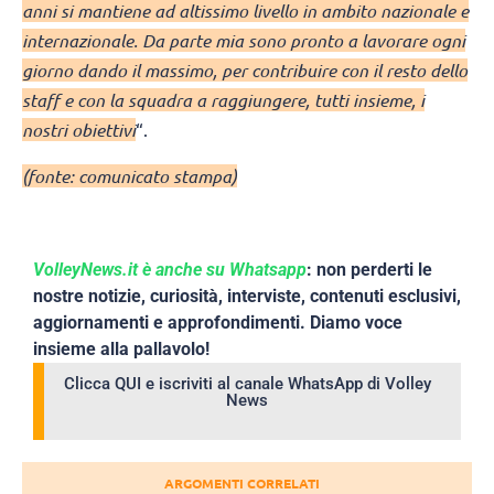
anni si mantiene ad altissimo livello in ambito nazionale e
internazionale. Da parte mia sono pronto a lavorare ogni
giorno dando il massimo, per contribuire con il resto dello
staff e con la squadra a raggiungere, tutti insieme, i
nostri obiettivi
“.
(fonte: comunicato stampa)
VolleyNews.it è anche su Whatsapp
: non perderti le
nostre notizie, curiosità, interviste, contenuti esclusivi,
aggiornamenti e approfondimenti. Diamo voce
insieme alla pallavolo!
Clicca QUI e iscriviti al canale WhatsApp di Volley
News
ARGOMENTI CORRELATI