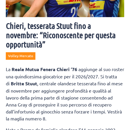
Chieri, tesserata Stuut fino a
novembre: “Riconoscente per questa
opportunità”
Volley Mercato
La
Reale Mutua Fenera Chieri ‘76
aggiunge al suo roster
una quindicesima giocatrice per il 2026/2027. Si tratta
di
Britte Stuut
, centrale olandese tesserata fino al mese
di novembre per aggiungere profondità e qualità al
lavoro della prima parte di stagione consentendo ad
Anna Gray di proseguire il suo percorso di recupero
dall’infortunio al ginocchio senza forzare i tempi. Vestirà
la maglia numero 8.
Nata a Brema da famiglia olandese l’11 gennaio 2003,