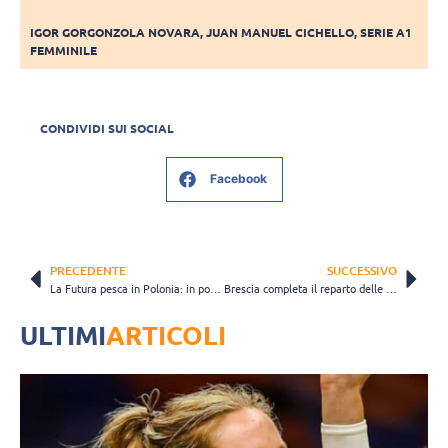
IGOR GORGONZOLA NOVARA
,
JUAN MANUEL CICHELLO
,
SERIE A1
FEMMINILE
CONDIVIDI SUI SOCIAL
Facebook
PRECEDENTE
SUCCESSIVO
La Futura pesca in Polonia: in posto 4 c’è Barbara Zakoscielna
Brescia completa il reparto delle palleggiatrici con Silvia Romanin
ULTIMI
ARTICOLI