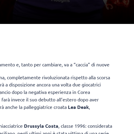
amento e, tanto per cambiare, va a “caccia” di nuove
ena, completamente rivoluzionata rispetto alla scorsa
vrà a disposizione ancora una volta due giocatrici
rilancio dopo la negativa esperienza in Corea
i farà invece il suo debutto all’estero dopo aver
rà anche la palleggiatrice croata
Lea Deak
,
hiacciatrice
Drussyla Costa
, classe 1996: considerata
iliano, negli ultimi anni è stata vittima di una serie