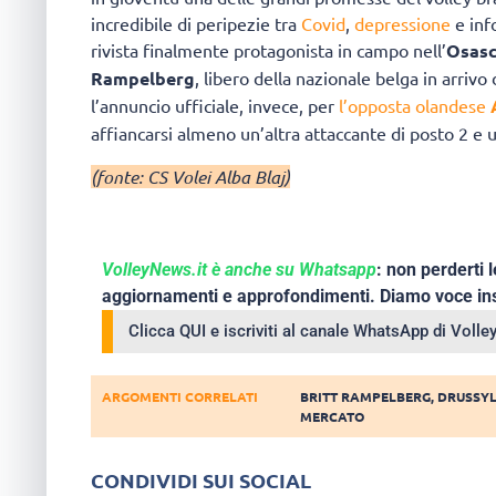
incredibile di peripezie tra
Covid
,
depressione
e inf
rivista finalmente protagonista in campo nell’
Osas
Rampelberg
, libero della nazionale belga in arriv
l’annuncio ufficiale, invece, per
l’opposta olandese
affiancarsi almeno un’altra attaccante di posto 2 e 
(fonte: CS Volei Alba Blaj)
VolleyNews.it è anche su Whatsapp
: non perderti l
aggiornamenti e approfondimenti. Diamo voce ins
Clicca QUI e iscriviti al canale WhatsApp di Voll
ARGOMENTI CORRELATI
BRITT RAMPELBERG
,
DRUSSYL
MERCATO
CONDIVIDI SUI SOCIAL