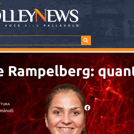
 e Rampelberg: quan
TTURA
SHARE
minuti