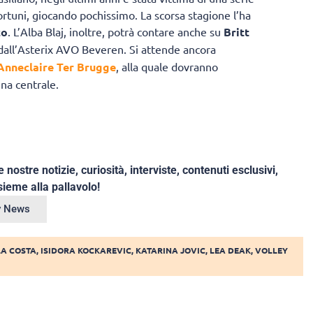
ortuni, giocando pochissimo. La scorsa stagione l’ha
co
. L’Alba Blaj, inoltre, potrà contare anche su
Britt
o dall’Asterix AVO Beveren. Si attende ancora
Anneclaire Ter Brugge
, alla quale dovranno
una centrale.
e nostre notizie, curiosità, interviste, contenuti esclusivi,
ieme alla pallavolo!
ey News
A COSTA
,
ISIDORA KOCKAREVIC
,
KATARINA JOVIC
,
LEA DEAK
,
VOLLEY