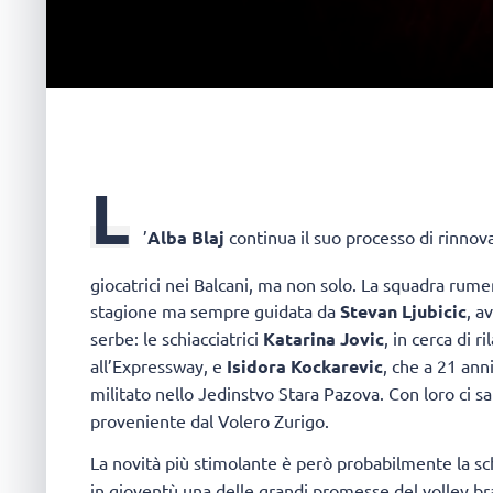
L
’
Alba Blaj
continua il suo processo di rinnov
giocatrici nei Balcani, ma non solo. La squadra rum
stagione ma sempre guidata da
Stevan Ljubicic
, a
serbe: le schiacciatrici
Katarina Jovic
, in cerca di 
all’Expressway, e
Isidora Kockarevic
, che a 21 ann
militato nello Jedinstvo Stara Pazova. Con loro ci sa
proveniente dal Volero Zurigo.
La novità più stimolante è però probabilmente la sc
in gioventù una delle grandi promesse del volley bras