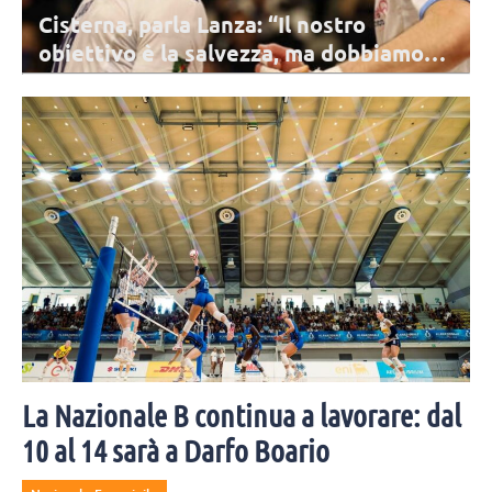
Cisterna, parla Lanza: “Il nostro
obiettivo è la salvezza, ma dobbiamo
mirare ad altro”
La prossima stagione per Lanza sarà la 16esima in SuperLega: lo
schiacciatore presenta la prossima SuperLega e le ambizioni di
Cisterna.
La Nazionale B continua a lavorare: dal
10 al 14 sarà a Darfo Boario