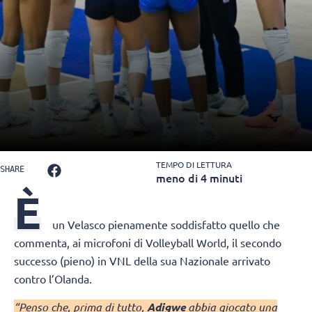
TEMPO DI LETTURA
SHARE
meno di 4 minuti
È
un Velasco pienamente soddisfatto quello che
commenta, ai microfoni di Volleyball World, il secondo
successo (pieno) in VNL della sua Nazionale arrivato
contro l’Olanda.
“Penso che, prima di tutto,
Adigwe
abbia giocato una