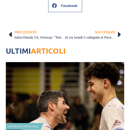
Facebook
PRECEDENTE
SUCCESSIVO
Italia-Olanda 3-0, Omoruyi: “Test difficilissimo, noi brave a venir fuori dai momenti di difficoltà”
Al via lunedì il collegiale al Pavesi della Nazionale B: ecco le atlete convocate
ULTIMI
ARTICOLI
SUPERLEGA MASCHILE
N