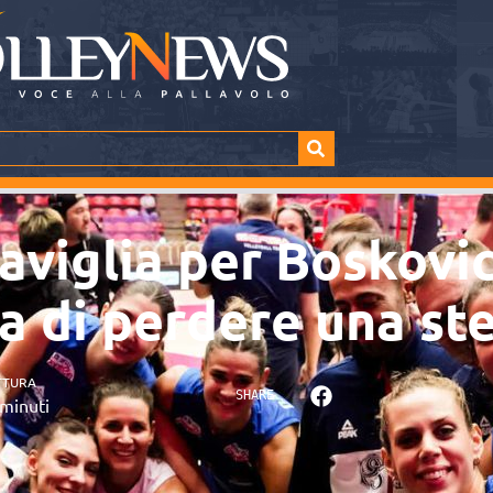
caviglia per Boskovic
a di perdere una ste
TTURA
SHARE
minuti