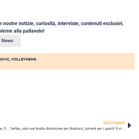
e nostre notizie, curiosità, interviste, contenuti esclusivi,
ieme alla pallavolo!
ey News
KOVIC
,
VOLLEYNEWS
SUCCESSIVO
Mondiali femminili, risultati 25 agosto: l’Ucraina spaventa il Giappone, finisce al tiebreak anche Canada-Spagna
Serbia, solo una brutta distorsione per Boskovic, tornerà per i quarti? Il video dell’infortunio