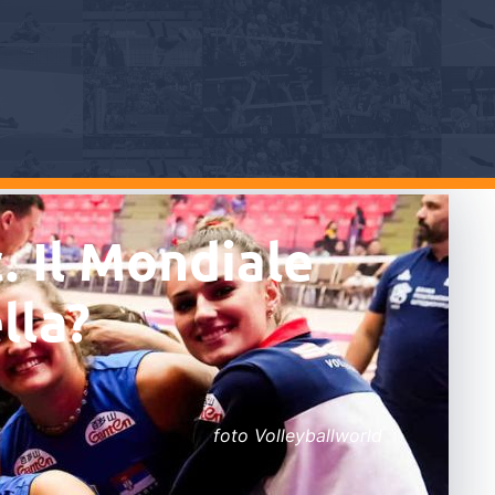
. Il Mondiale
lla?
foto Volleyballworld