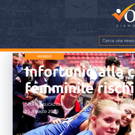
MONDO
Infortunio alla 
femminile rischi
DATA PUBBLICAZIONE
TEMPO DI LE
25 Agosto 2025
meno di 3 