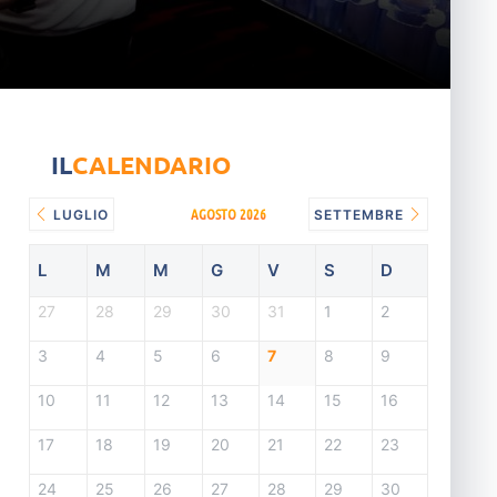
IL
CALENDARIO
AGOSTO 2026
LUGLIO
SETTEMBRE
L
M
M
G
V
S
D
27
28
29
30
31
1
2
3
4
5
6
7
8
9
10
11
12
13
14
15
16
17
18
19
20
21
22
23
24
25
26
27
28
29
30