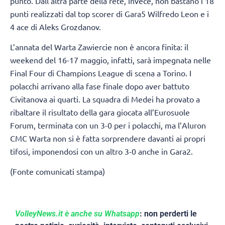
punto. Dall’altra parte della rete, invece, non bastano i 18
punti realizzati dal top scorer di Gara5 Wilfredo Leon e i
4 ace di Aleks Grozdanov.
L’annata del Warta Zawiercie non è ancora finita: il
weekend del 16-17 maggio, infatti, sarà impegnata nelle
Final Four di Champions League di scena a Torino. I
polacchi arrivano alla fase finale dopo aver battuto
Civitanova ai quarti. La squadra di Medei ha provato a
ribaltare il risultato della gara giocata all’Eurosuole
Forum, terminata con un 3-0 per i polacchi, ma l’Aluron
CMC Warta non si è fatta sorprendere davanti ai propri
tifosi, imponendosi con un altro 3-0 anche in Gara2.
(Fonte comunicati stampa)
VolleyNews.it è anche su Whatsapp
: non perderti le