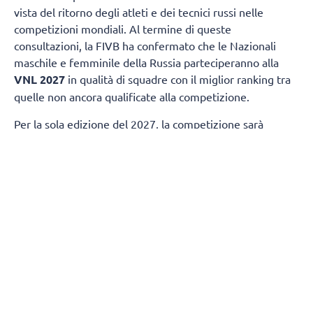
vista del ritorno degli atleti e dei tecnici russi nelle
competizioni mondiali. Al termine di queste
consultazioni, la FIVB ha confermato che le Nazionali
maschile e femminile della Russia parteciperanno alla
VNL 2027
in qualità di squadre con il miglior ranking tra
quelle non ancora qualificate alla competizione.
Per la sola edizione del 2027, la competizione sarà
ampliata da 18 a 19 squadre per ciascuna categoria di
genere. Questa decisione garantirà la partecipazione
della nazionale femminile della
Slovenia
e di quella
maschile della
Finlandia
, entrambe destinate a
qualificarsi in base ai risultati ottenuti nelle ultime
stagioni.
La FIVB sta attualmente valutando come modificare il
format della competizione per consentire la
partecipazione di 19 squadre.
Come già annunciato, in linea con le raccomandazioni del