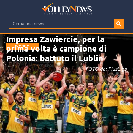
Impresa Zawiercie, per la
prima volta è campione di
MONDO
Polonia: battuto il Lublin
FOTO da: PlusLiga