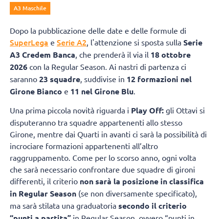
A3 Maschile
Dopo la pubblicazione delle date e delle formule di
SuperLega
Serie A2
e
, l'attenzione si sposta sulla
Serie
A3 Credem Banca
, che prenderà il via il
18 ottobre
2026
con la Regular Season. Ai nastri di partenza ci
saranno
23 squadre
, suddivise in
12 formazioni nel
Girone Bianco
e
11 nel Girone Blu
.
Una prima piccola novità riguarda i
Play Off:
gli Ottavi si
disputeranno tra squadre appartenenti allo stesso
Girone, mentre dai Quarti in avanti ci sarà la possibilità di
incrociare formazioni appartenenti all’altro
raggruppamento. Come per lo scorso anno, ogni volta
che sarà necessario confrontare due squadre di gironi
differenti, il criterio
non sarà la posizione in classifica
in Regular Season
(se non diversamente specificato),
ma sarà stilata una graduatoria
secondo il criterio
“punti a partita”
in Regular Season, ovvero “punti in