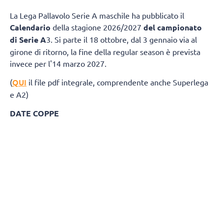
La Lega Pallavolo Serie A maschile ha pubblicato il
Calendario
della stagione 2026/2027
del campionato
di Serie A
3. Si parte il 18 ottobre, dal 3 gennaio via al
girone di ritorno, la fine della regular season è prevista
invece per l'14 marzo 2027.
QUI
(
il file pdf integrale, comprendente anche Superlega
e A2)
DATE COPPE
Del Monte® Coppa Italia A3: 27 marzo 2027
Del Monte® Supercoppa A3: 24 aprile 20
GIRONE BIANCO
Giornata 1
Andata 18 Ottobre 2026
Ritorno 3 Gennaio 2027
ErmGroup Altotevere - Negrini CTE Acqui Terme