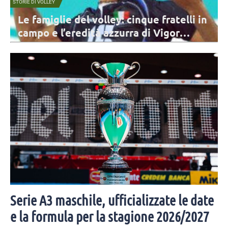
VOLLEY MERCATO
: cinque fratelli in
Brugherio, Piacentini ap
urra di Vigor
squadra: “Un’emozione e
sogno che si realizza”
he attraverso le gesta dei cinque
Piacentini, centrale classe 2009, disputerà
 papà e della mamma Federica
di Serie A3: "Il mio obiettivo è crescere, im
sempre".
Serie A3 maschile, ufficializzate le date
e la formula per la stagione 2026/2027