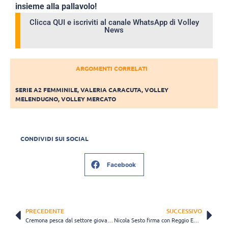
insieme alla pallavolo!
Clicca QUI e iscriviti al canale WhatsApp di Volley
News
ARGOMENTI CORRELATI
SERIE A2 FEMMINILE
,
VALERIA CARACUTA
,
VOLLEY
MELENDUGNO
,
VOLLEY MERCATO
CONDIVIDI SUI SOCIAL
Facebook
PRECEDENTE
SUCCESSIVO
Cremona pesca dal settore giovanile: Sofia Caccialanza è il nuovo libero
Nicola Sesto firma con Reggio Emilia: “Sono contento di tornare a casa”