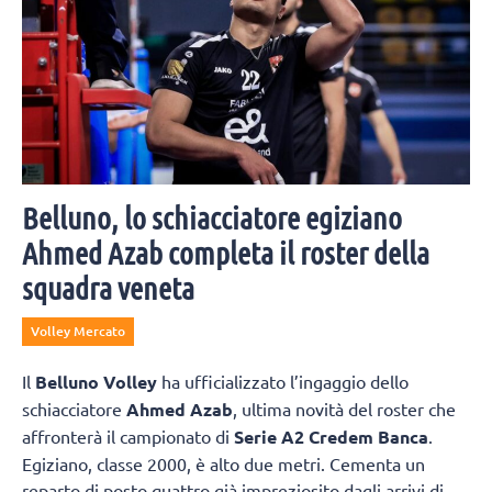
Belluno, lo schiacciatore egiziano
Ahmed Azab completa il roster della
squadra veneta
Volley Mercato
Il
Belluno Volley
ha ufficializzato l’ingaggio dello
schiacciatore
Ahmed Azab
, ultima novità del roster che
affronterà il campionato di
Serie A2 Credem Banca
.
Egiziano, classe 2000, è alto due metri. Cementa un
reparto di posto quattro già impreziosito dagli arrivi di