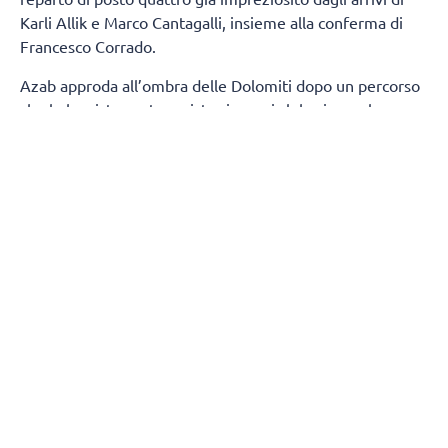
Karli Allik e Marco Cantagalli, insieme alla conferma di
Francesco Corrado.
Azab approda all’ombra delle Dolomiti dopo un percorso
che lo ha visto protagonista sia con i club, sia con la
maglia della propria Nazionale. Tra i pilastri dell’Egitto,
due estati fa ha preso parte ai
Giochi Olimpici
di Parigi,
dove si è confrontato con i migliori interpreti della scena
mondiale.
Cresciuto pallavolisticamente in patria, Azab si è messo
in luce con le maglie di Petrojet e Al Ahly, due tra le
realtà più blasonate del volley egiziano. Quindi, la scelta
di vivere un’esperienza in Qatar, in cui, nella scorsa
stagione, ha difeso i colori dell’Al-Rayyan, continuando il
proprio percorso di crescita in un contesto competitivo.
Sotto le volte della VHV Arena arriva un giocatore
completo, per la soddisfazione del direttore sportivo,