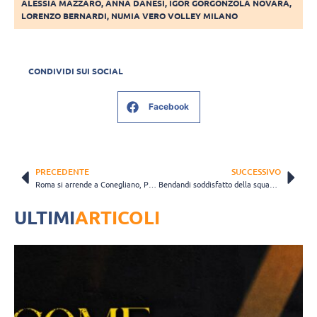
ALESSIA MAZZARO
,
ANNA DANESI
,
IGOR GORGONZOLA NOVARA
,
LORENZO BERNARDI
,
NUMIA VERO VOLLEY MILANO
CONDIVIDI SUI SOCIAL
Facebook
PRECEDENTE
SUCCESSIVO
Roma si arrende a Conegliano, Provaroni: “Comunque felici della prestazione in un Palazzetto esaurito”
Bendandi soddisfatto della squadra, ma è Chieri a festeggiare: “I punti sono sempre preziosi”
ULTIMI
ARTICOLI