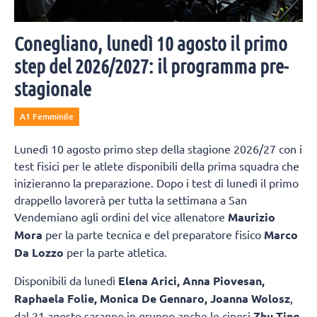
Conegliano, lunedì 10 agosto il primo
step del 2026/2027: il programma pre-
stagionale
A1 Femminile
Lunedì 10 agosto primo step della stagione 2026/27 con i
test fisici per le atlete disponibili della prima squadra che
inizieranno la preparazione. Dopo i test di lunedì il primo
drappello lavorerà per tutta la settimana a San
Vendemiano agli ordini del vice allenatore
Maurizio
Mora
per la parte tecnica e del preparatore fisico
Marco
Da Lozzo
per la parte atletica.
Disponibili da lunedì
Elena Arici, Anna Piovesan,
Raphaela Folie, Monica De Gennaro, Joanna Wolosz
,
dal 21 agosto saranno in gruppo anche le cinesi
Zhu Ting