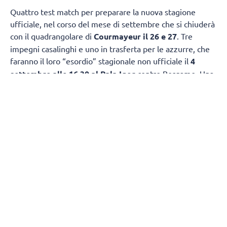
Quattro test match per preparare la nuova stagione
ufficiale, nel corso del mese di settembre che si chiuderà
con il quadrangolare di
Courmayeur il 26 e 27
. Tre
impegni casalinghi e uno in trasferta per le azzurre, che
faranno il loro “esordio” stagionale non ufficiale il
4
settembre alle 16.30 al Pala Igor
contro Bergamo. Una
settimana più tardi, l’
11 settembre
, appuntamento
ancora al Pala Igor, alle 14.00, per un’altra sfida “classica”,
con Busto Arsizio. Il 15 settembre alle 16, sempre al Pala
Igor, le azzurre riceveranno Cuneo mentre il 19 si
chiuderà la prima fase del precampionato con
l’amichevole della
Opiquad Arena di Monza contro il
Vero Volley
alle 15.30.