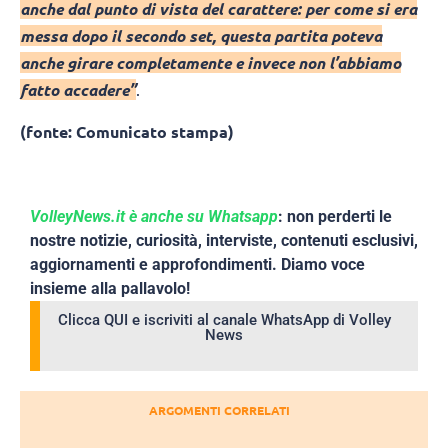
anche dal punto di vista del carattere: per come si era
messa dopo il secondo set, questa partita poteva
anche girare completamente e invece non l’abbiamo
fatto accadere”
.
(fonte: Comunicato stampa)
VolleyNews.it è anche su Whatsapp
: non perderti le
nostre notizie, curiosità, interviste, contenuti esclusivi,
aggiornamenti e approfondimenti. Diamo voce
insieme alla pallavolo!
Clicca QUI e iscriviti al canale WhatsApp di Volley
News
ARGOMENTI CORRELATI