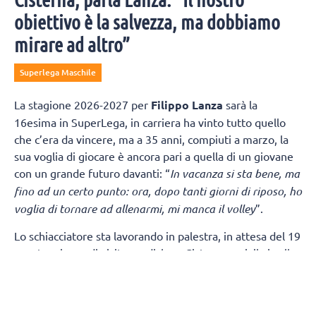
obiettivo è la salvezza, ma dobbiamo
mirare ad altro”
Superlega Maschile
La stagione 2026-2027 per
Filippo Lanza
sarà la
16esima in SuperLega, in carriera ha vinto tutto quello
che c’era da vincere, ma a 35 anni, compiuti a marzo, la
sua voglia di giocare è ancora pari a quella di un giovane
con un grande futuro davanti: “
In vacanza si sta bene, ma
fino ad un certo punto: ora, dopo tanti giorni di riposo, ho
voglia di tornare ad allenarmi, mi manca il volley
”.
Lo schiacciatore sta lavorando in palestra, in attesa del 19
agosto, giorno di visite mediche a Cisterna, poi, il via alla
preparazione: “
Se mi aprono il palazzetto, io inizio ad
allenarmi in modalità Superlega anche domani. Ho
proposto al coach di cominciare prima, vediamo…
”.