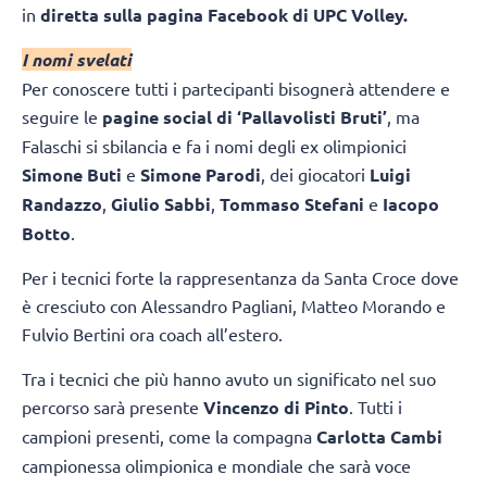
in
diretta sulla pagina Facebook di UPC Volley.
I nomi svelati
Per conoscere tutti i partecipanti bisognerà attendere e
seguire le
pagine social di ‘Pallavolisti Bruti’
, ma
Falaschi si sbilancia e fa i nomi degli ex olimpionici
Simone Buti
e
Simone Parodi
, dei giocatori
Luigi
Randazzo
,
Giulio Sabbi
,
Tommaso Stefani
e
Iacopo
Botto
.
Per i tecnici forte la rappresentanza da Santa Croce dove
è cresciuto con Alessandro Pagliani, Matteo Morando e
Fulvio Bertini ora coach all’estero.
Tra i tecnici che più hanno avuto un significato nel suo
percorso sarà presente
Vincenzo di Pinto
. Tutti i
campioni presenti, come la compagna
Carlotta Cambi
campionessa olimpionica e mondiale che sarà voce