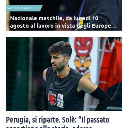
NAZIONALE MASCHILE
A
Nazionale maschile, da lunedì 10
agosto al lavoro in vista degli Europei: i
convocati
Archiviata la VNL, per la Nazionale comincia il percorso di
avvicinamento agli Europei. I 17 convocati di De Giorgi per il primo
raduno.
Perugia, si riparte. Solè: “Il passato