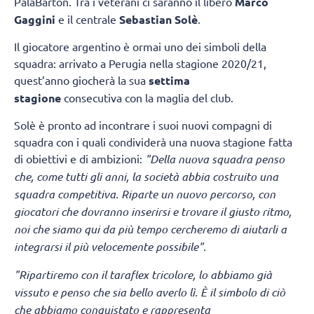
PalaBarton. Tra i veterani ci saranno il libero
Marco
Gaggini
e il centrale
Sebastian Solè
.
Il giocatore argentino è ormai uno dei simboli della
squadra: arrivato a Perugia nella stagione 2020/21,
quest’anno giocherà la sua
settima
stagione
consecutiva con la maglia del club.
Solè è pronto ad incontrare i suoi nuovi compagni di
squadra con i quali condividerà una nuova stagione fatta
di obiettivi e di ambizioni:
"Della nuova squadra penso
che, come tutti gli anni, la società abbia costruito una
squadra competitiva. Riparte un nuovo percorso, con
giocatori che dovranno inserirsi e trovare il giusto ritmo,
noi che siamo qui da più tempo cercheremo di aiutarli a
integrarsi il più velocemente possibile".
"Ripartiremo con il taraflex tricolore, lo abbiamo già
vissuto e penso che sia bello averlo lì.
È il simbolo di ciò
che abbiamo conquistato e rappresenta