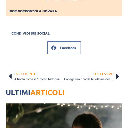
IGOR GORGONZOLA NOVARA
CONDIVIDI SUI SOCIAL
Facebook
PRECEDENTE
SUCCESSIVO
A Imola torna il “Trofeo McDonald’s” con Scandicci, Talmassons e San Giovanni in Marignano
Conegliano ricorda le vittime del Vajont con la sua prima ‘uscita’: il 15 settembre
ULTIMI
ARTICOLI