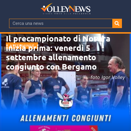
Il precampionato di Novara
inizia prima: venerdì 5
A1 FEMMINILE
settembre allenamento
congiunto con Bergamo
foto Igor Volley