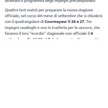
diramato il programma degli impegni precampionato
Quattro test match per preparare la nuova stagione
ufficiale, nel corso del mese di settembre che si chiuderà
con il quadrangolare di
Courmayeur il 26 e 27
. Tre
impegni casalinghi e uno in trasferta per le azzurre, che
faranno il loro “esordio” stagionale non ufficiale il
4
settembre alle 16.30 al Pala Igor
contro Bergamo. Una
settimana più tardi, l’
11 settembre
, appuntamento
ancora al Pala Igor, alle 14.00, per un’altra sfida “classica”,
con Busto Arsizio. Il 15 settembre alle 16, sempre al Pala
Igor, le azzurre riceveranno Cuneo mentre il 19 si
chiuderà la prima fase del precampionato con
l’amichevole della
Opiquad Arena di Monza contro il
Vero Volley
alle 15.30.