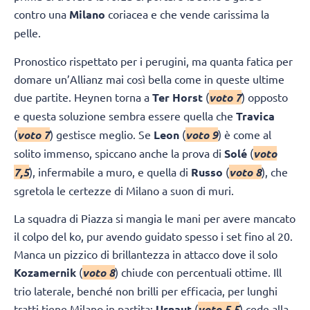
contro una
Milano
coriacea e che vende carissima la
pelle.
Pronostico rispettato per i perugini, ma quanta fatica per
domare un’Allianz mai così bella come in queste ultime
due partite. Heynen torna a
Ter Horst
(
voto 7
) opposto
e questa soluzione sembra essere quella che
Travica
(
voto 7
) gestisce meglio. Se
Leon
(
voto 9
) è come al
solito immenso, spiccano anche la prova di
Solé
(
voto
7,5
), infermabile a muro, e quella di
Russo
(
voto 8
), che
sgretola le certezze di Milano a suon di muri.
La squadra di Piazza si mangia le mani per avere mancato
il colpo del ko, pur avendo guidato spesso i set fino al 20.
Manca un pizzico di brillantezza in attacco dove il solo
Kozamernik
(
voto 8
) chiude con percentuali ottime. Ill
trio laterale, benché non brilli per efficacia, per lunghi
tratti tiene Milano in partita:
Urnaut
(
voto 5,5
) cede alla