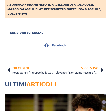
ABOUBACAR DRAME NETO
,
IL PAGELLONE DI PAOLO COZZI
,
MARCO FALASCHI
,
PLAY OFF SCUDETTO
,
SUPERLEGA MASCHILE
,
VOLLEYNEWS
CONDIVIDI SUI SOCIAL
Facebook
PRECEDENTE
SUCCESSIVO
Podrascanin: “Il gruppo ha fatto la differenza”. Giannelli: “Bravi a restare sul pezzo”(VIDEO)
Clevenot: “Non siamo riusciti a fare punti nel contrattacco”
ULTIMI
ARTICOLI