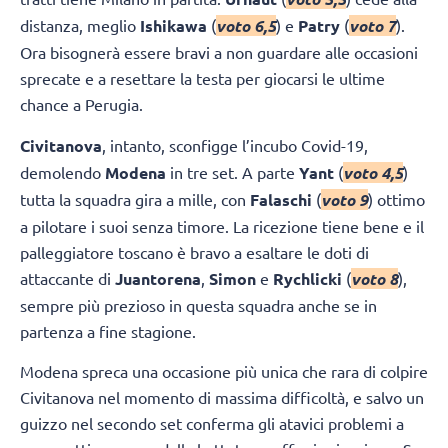
distanza, meglio
Ishikawa
(
voto 6,5
) e
Patry
(
voto 7
).
Ora bisognerà essere bravi a non guardare alle occasioni
sprecate e a resettare la testa per giocarsi le ultime
chance a Perugia.
Civitanova
, intanto, sconfigge l’incubo Covid-19,
demolendo
Modena
in tre set. A parte
Yant
(
voto 4,5
)
tutta la squadra gira a mille, con
Falaschi
(
voto 9
) ottimo
a pilotare i suoi senza timore. La ricezione tiene bene e il
palleggiatore toscano è bravo a esaltare le doti di
attaccante di
Juantorena
,
Simon
e
Rychlicki
(
voto 8
),
sempre più prezioso in questa squadra anche se in
partenza a fine stagione.
Modena spreca una occasione più unica che rara di colpire
Civitanova nel momento di massima difficoltà, e salvo un
guizzo nel secondo set conferma gli atavici problemi a