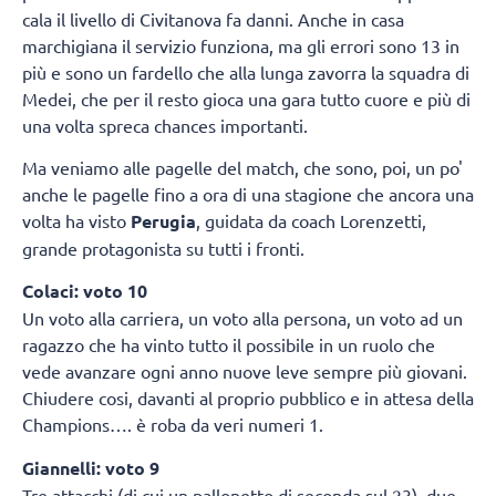
cala il livello di Civitanova fa danni. Anche in casa
marchigiana il servizio funziona, ma gli errori sono 13 in
più e sono un fardello che alla lunga zavorra la squadra di
Medei, che per il resto gioca una gara tutto cuore e più di
una volta spreca chances importanti.
Ma veniamo alle pagelle del match, che sono, poi, un po'
anche le pagelle fino a ora di una stagione che ancora una
volta ha visto
Perugia
, guidata da coach Lorenzetti,
grande protagonista su tutti i fronti.
Colaci: voto 10
Un voto alla carriera, un voto alla persona, un voto ad un
ragazzo che ha vinto tutto il possibile in un ruolo che
vede avanzare ogni anno nuove leve sempre più giovani.
Chiudere cosi, davanti al proprio pubblico e in attesa della
Champions…. è roba da veri numeri 1.
Giannelli: voto 9
Tre attacchi (di cui un pallonetto di seconda sul 23), due