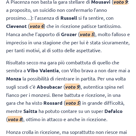
A Piacenza non basta la gara stellare di
Mousavi
(
voto 9
:
a proposito, un suicidio non confermarlo l’anno
prossimo…): l’assenza di
Russell
si fa sentire, con
Clevenot
(
voto 6
) che in ricezione patisce tantissimo.
Manca anche l’apporto di
Grozer
(
voto 5
), molto falloso e
impreciso in una stagione che per lui è stata sicuramente,
per tanti motivi, al di sotto delle aspettative.
Risultato secco ma gara più combattuta di quello che
sembra a
Vibo Valentia
, con Vibo brava a non dare mai a
Monza
la possibilità di rientrare in partita. Per una volta
sugli scudi c’è
Aboubacar
(
voto 9
), autentica spina nel
fianco per i monzesi. Bene battuta e ricezione, in una
gara che ha visto
Rossard
(
voto 5
) in grande difficoltà,
mentre
Saitta
ha potuto contare su un super
Defalco
(
voto 8
), ottimo in attacco e anche in ricezione.
Monza crolla in ricezione, ma soprattutto non riesce mai