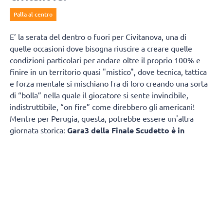
Palla al centro
E’ la serata del dentro o fuori per Civitanova, una di
quelle occasioni dove bisogna riuscire a creare quelle
condizioni particolari per andare oltre il proprio 100% e
finire in un territorio quasi "mistico", dove tecnica, tattica
e forza mentale si mischiano fra di loro creando una sorta
di “bolla” nella quale il giocatore si sente invincibile,
indistruttibile, “on fire” come direbbero gli americani!
Mentre per Perugia, questa, potrebbe essere un'altra
giornata storica:
Gara3 della Finale Scudetto è in
programma questa sera, mercoledì 6 maggio, alle
ore 20:30
.
Ma trovare quella condizione speciale, farlo fuori casa,
per
Civitanova
non sarà facile, specie contro una
squadra che regala poco come Perugia e che già dal
servizio metterà parecchia pressione alla seconda linea