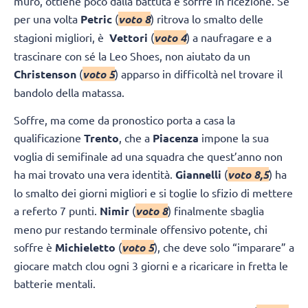
muro, ottiene poco dalla battuta e soffre in ricezione. Se
per una volta
Petric
(
voto 8
) ritrova lo smalto delle
stagioni migliori, è
Vettori
(
voto 4
) a naufragare e a
trascinare con sé la Leo Shoes, non aiutato da un
Christenson
(
voto 5
) apparso in difficoltà nel trovare il
bandolo della matassa.
Soffre, ma come da pronostico porta a casa la
qualificazione
Trento
, che a
Piacenza
impone la sua
voglia di semifinale ad una squadra che quest’anno non
ha mai trovato una vera identità.
Giannelli
(
voto 8,5
) ha
lo smalto dei giorni migliori e si toglie lo sfizio di mettere
a referto 7 punti.
Nimir
(
voto 8
) finalmente sbaglia
meno pur restando terminale offensivo potente, chi
soffre è
Michieletto
(
voto 5
), che deve solo “imparare” a
giocare match clou ogni 3 giorni e a ricaricare in fretta le
batterie mentali.