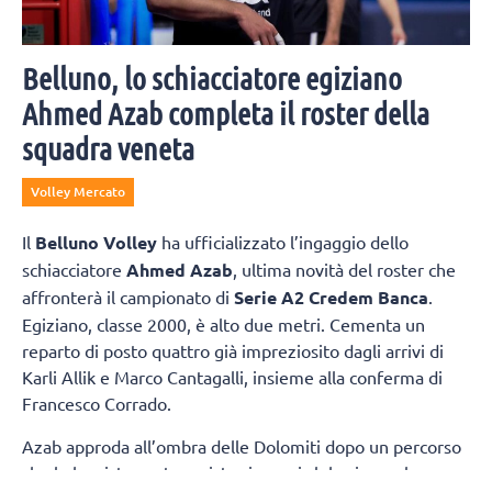
Belluno, lo schiacciatore egiziano
Ahmed Azab completa il roster della
squadra veneta
Volley Mercato
Il
Belluno Volley
ha ufficializzato l’ingaggio dello
schiacciatore
Ahmed Azab
, ultima novità del roster che
affronterà il campionato di
Serie A2 Credem Banca
.
Egiziano, classe 2000, è alto due metri. Cementa un
reparto di posto quattro già impreziosito dagli arrivi di
Karli Allik e Marco Cantagalli, insieme alla conferma di
Francesco Corrado.
Azab approda all’ombra delle Dolomiti dopo un percorso
che lo ha visto protagonista sia con i club, sia con la