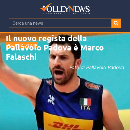
Il nuovo regista della
Pallavolo Padova è Marco
VOLLEY MERCATO
Falaschi
Foto di Pallavolo Padova