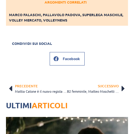
ARGOMENTI CORRELATI
MARCO FALASCHI
,
PALLAVOLO PADOVA
,
SUPERLEGA MASCHILE
,
VOLLEY MERCATO
,
VOLLEYNEWS
CONDIVIDI SUI SOCIAL
Facebook
PRECEDENTE
SUCCESSIVO
Mattia Catone è il nuovo regista dell’HRK Motta
B2 femminile, Matteo Moschetti alla guida dell’Enercom Fimi per la nona stagione
ULTIMI
ARTICOLI