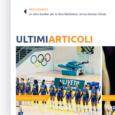
PRECEDENTE
Un altro bomber per lo Skra Belchatow: arriva Damian Schulz
ULTIMI
ARTICOLI
NAZIONALE FEMMINILE
NAZIONA
Nazionale B femminile, l’Italia
Naz
sconfitta dalla Svezia di Haak
10 