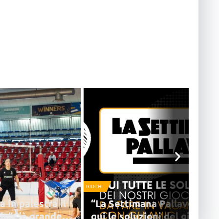
GIOCHI
a in palestra il
“La Settimana Pallavolistic
i: “C’è grande
qui le soluzioni del gioco pi