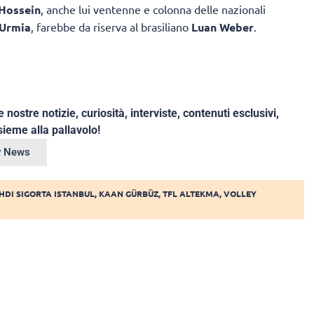
Hossein
, anche lui ventenne e colonna delle nazionali
Urmia
, farebbe da riserva al brasiliano
Luan Weber
.
e nostre notizie, curiosità, interviste, contenuti esclusivi,
ieme alla pallavolo!
ey News
HDI SIGORTA ISTANBUL
,
KAAN GÜRBÜZ
,
TFL ALTEKMA
,
VOLLEY