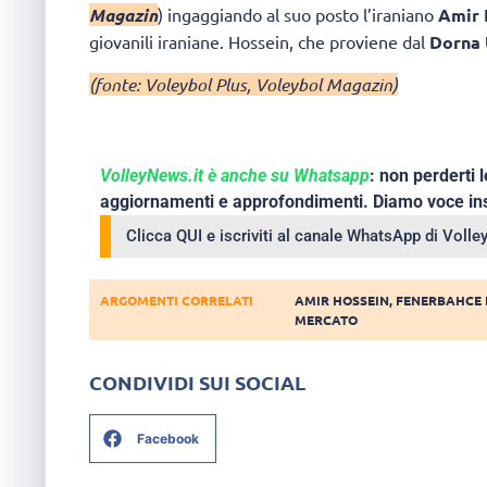
Magazin
) ingaggiando al suo posto l’iraniano
Amir 
giovanili iraniane. Hossein, che proviene dal
Dorna 
(fonte: Voleybol Plus, Voleybol Magazin)
VolleyNews.it è anche su Whatsapp
: non perderti l
aggiornamenti e approfondimenti. Diamo voce ins
Clicca QUI e iscriviti al canale WhatsApp di Voll
ARGOMENTI CORRELATI
AMIR HOSSEIN
,
FENERBAHCE 
MERCATO
CONDIVIDI SUI SOCIAL
Facebook