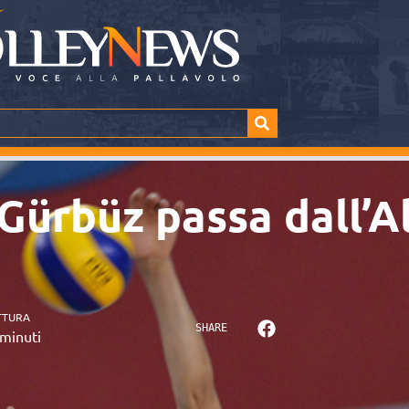
 Gürbüz passa dall’A
TTURA
SHARE
minuti