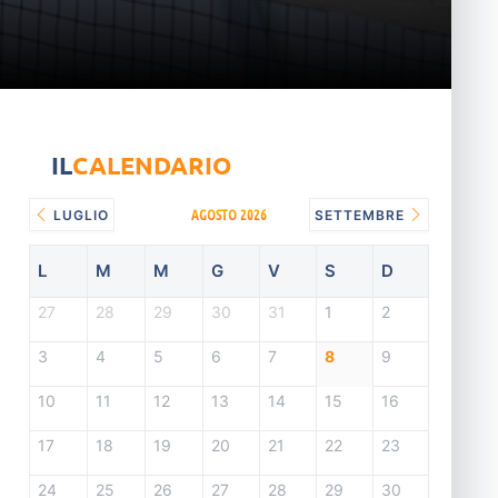
IL
CALENDARIO
AGOSTO 2026
LUGLIO
SETTEMBRE
L
M
M
G
V
S
D
27
28
29
30
31
1
2
3
4
5
6
7
8
9
10
11
12
13
14
15
16
17
18
19
20
21
22
23
24
25
26
27
28
29
30