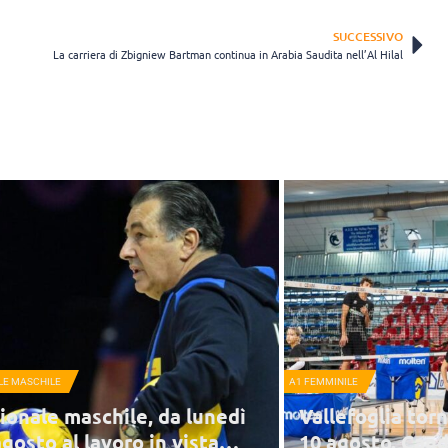
SUCCESSIVO
La carriera di Zbigniew Bartman continua in Arabia Saudita nell’Al Hilal
LE MASCHILE
A1 FEMMINILE
ionale maschile, da lunedì
Vallefoglia torn
agosto al lavoro in vista
10 agosto. Cand