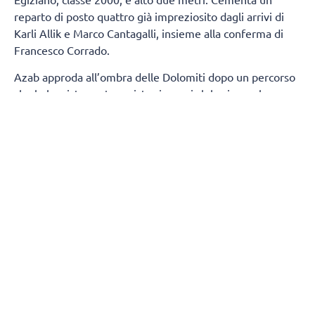
reparto di posto quattro già impreziosito dagli arrivi di
Karli Allik e Marco Cantagalli, insieme alla conferma di
Francesco Corrado.
Azab approda all’ombra delle Dolomiti dopo un percorso
che lo ha visto protagonista sia con i club, sia con la
maglia della propria Nazionale. Tra i pilastri dell’Egitto,
due estati fa ha preso parte ai
Giochi Olimpici
di Parigi,
dove si è confrontato con i migliori interpreti della scena
mondiale.
Cresciuto pallavolisticamente in patria, Azab si è messo
in luce con le maglie di Petrojet e Al Ahly, due tra le
realtà più blasonate del volley egiziano. Quindi, la scelta
di vivere un’esperienza in Qatar, in cui, nella scorsa
stagione, ha difeso i colori dell’Al-Rayyan, continuando il
proprio percorso di crescita in un contesto competitivo.
Sotto le volte della VHV Arena arriva un giocatore