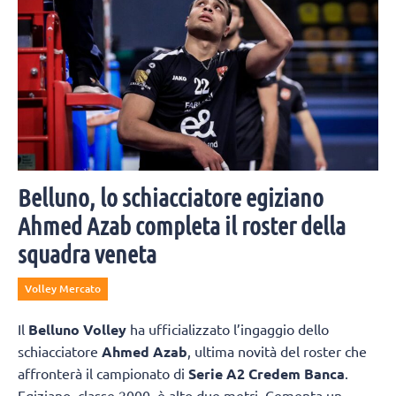
Belluno, lo schiacciatore egiziano
Ahmed Azab completa il roster della
squadra veneta
Volley Mercato
Il
Belluno Volley
ha ufficializzato l’ingaggio dello
schiacciatore
Ahmed Azab
, ultima novità del roster che
affronterà il campionato di
Serie A2 Credem Banca
.
Egiziano, classe 2000, è alto due metri. Cementa un