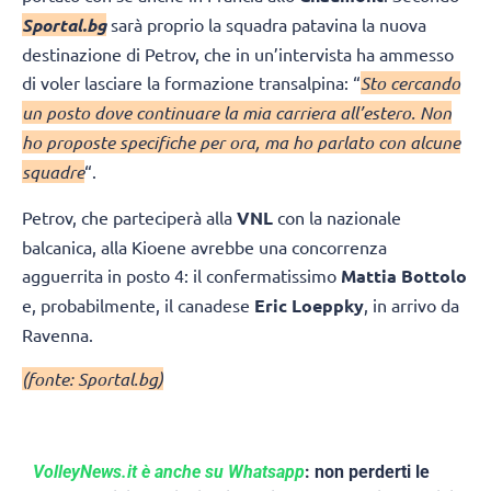
Sportal.bg
sarà proprio la squadra patavina la nuova
destinazione di Petrov, che in un’intervista ha ammesso
di voler lasciare la formazione transalpina: “
Sto cercando
un posto dove continuare la mia carriera all’estero. Non
ho proposte specifiche per ora, ma ho parlato con alcune
squadre
“.
Petrov, che parteciperà alla
VNL
con la nazionale
balcanica, alla Kioene avrebbe una concorrenza
agguerrita in posto 4: il confermatissimo
Mattia Bottolo
e, probabilmente, il canadese
Eric Loeppky
, in arrivo da
Ravenna.
(fonte: Sportal.bg)
VolleyNews.it è anche su Whatsapp
: non perderti le