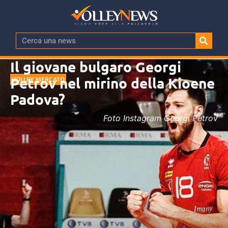
Il giovane bulgaro Georgi
Petrov nel mirino della Kioene
VOLLEY MERCATO
Padova?
Foto Instagram Georgi Petrov