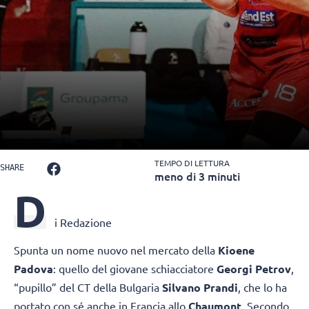
TEMPO DI LETTURA
SHARE
meno di 3 minuti
D
i Redazione
Spunta un nome nuovo nel mercato della
Kioene
Padova
: quello del giovane schiacciatore
Georgi Petrov
,
“pupillo” del CT della Bulgaria
Silvano Prandi
, che lo ha
portato con sé anche in Francia allo
Chaumont
. Secondo