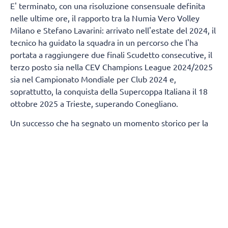
E' terminato, con una risoluzione consensuale definita
nelle ultime ore, il rapporto tra la Numia Vero Volley
Milano e Stefano Lavarini: arrivato nell'estate del 2024, il
tecnico ha guidato la squadra in un percorso che l'ha
portata a raggiungere due finali Scudetto consecutive, il
terzo posto sia nella CEV Champions League 2024/2025
sia nel Campionato Mondiale per Club 2024 e,
soprattutto, la conquista della Supercoppa Italiana il 18
ottobre 2025 a Trieste, superando Conegliano.
Un successo che ha segnato un momento storico per la
città di Milano, regalandole un trofeo nazionale nella
pallavolo dopo 80 anni.
Termineranno, contestualmente, anche i rapporti tra
Numia Vero Volley e Andrea Mafrici (secondo allenatore)
e Kasper Duda (scoutman).
Tutta la società Vero Volley saluta con affetto e stima
Stefano Lavarini e il suo staff, ringraziandoli per la