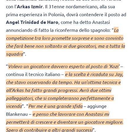
con l’
Arkas Izmir
. Il 31enne nordamericano, alla sua
prima esperienza in Polonia, dovrà contendere il posto ad
Angel Trinidad de Haro
, come ha detto Anastasi
annunciando di fatto la riconferma dello spagnolo: “
La
competizione tra loro promette sorprese e sono convinto
che farà bene non soltanto ai due giocatori, ma a tutta la
squadra
“.
“
Volevo un giocatore davvero esperto al posto di ‘Kozi’
–
continua il tecnico italiano –
e la scelta è ricaduta su Jay,
che stavo osservando da tempo. Ha un’ottima tecnica e
all’Arkas ha fatto grandi progressi. Avrò due ottimi
palleggiatori, che si completeranno perfettamente a
vicenda
“. “
Per me è una grande sfida
– aggiunge
Blankenau –
e penso che lavorare con Anastasi mi
permetterà di crescere e diventare un giocatore migliore.
Spero di contribuire a altri grandi successi
“.