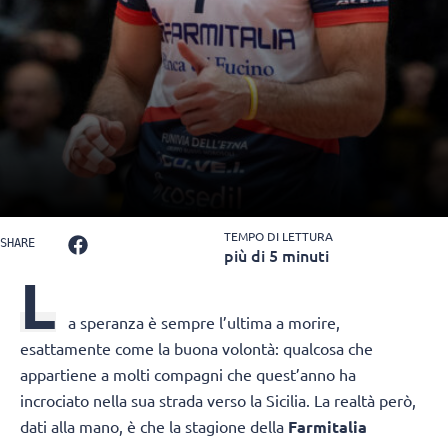
TEMPO DI LETTURA
SHARE
più di 5 minuti
L
a speranza è sempre l’ultima a morire,
esattamente come la buona volontà: qualcosa che
appartiene a molti compagni che quest’anno ha
incrociato nella sua strada verso la Sicilia. La realtà però,
dati alla mano, è che la stagione della
Farmitalia