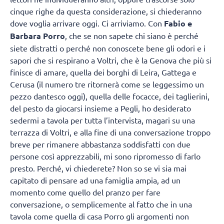
cinque righe da questa considerazione, si chiederanno
dove voglia arrivare oggi. Ci arriviamo. Con
Fabio e
Barbara Porro
, che se non sapete chi siano è perché
siete distratti o perché non conoscete bene gli odori e i
sapori che si respirano a Voltri, che è la Genova che più si
finisce di amare, quella dei borghi di Leira, Gattega e
Cerusa (il numero tre ritornerà come se leggessimo un
pezzo dantesco oggi), quella delle focacce, dei taglierini,
del pesto da giocarsi insieme a Pegli, ho desiderato
sedermi a tavola per tutta l’intervista, magari su una
terrazza di Voltri, e alla fine di una conversazione troppo
breve per rimanere abbastanza soddisfatti con due
persone così apprezzabili, mi sono ripromesso di farlo
presto. Perché, vi chiederete? Non so se vi sia mai
capitato di pensare ad una famiglia ampia, ad un
momento come quello del pranzo per fare
conversazione, o semplicemente al fatto che in una
tavola come quella di casa Porro gli argomenti non