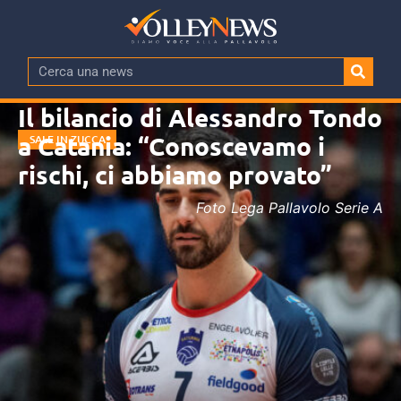
Il bilancio di Alessandro Tondo
a Catania: “Conoscevamo i
SALE IN ZUCCA
rischi, ci abbiamo provato”
Foto Lega Pallavolo Serie A