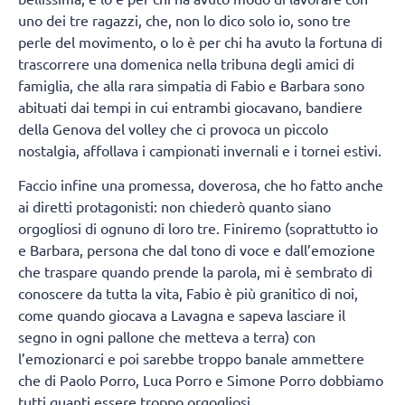
uno dei tre ragazzi, che, non lo dico solo io, sono tre
perle del movimento, o lo è per chi ha avuto la fortuna di
trascorrere una domenica nella tribuna degli amici di
famiglia, che alla rara simpatia di Fabio e Barbara sono
abituati dai tempi in cui entrambi giocavano, bandiere
della Genova del volley che ci provoca un piccolo
nostalgia, affollava i campionati invernali e i tornei estivi.
Faccio infine una promessa, doverosa, che ho fatto anche
ai diretti protagonisti: non chiederò quanto siano
orgogliosi di ognuno di loro tre. Finiremo (soprattutto io
e Barbara, persona che dal tono di voce e dall’emozione
che traspare quando prende la parola, mi è sembrato di
conoscere da tutta la vita, Fabio è più granitico di noi,
come quando giocava a Lavagna e sapeva lasciare il
segno in ogni pallone che metteva a terra) con
l’emozionarci e poi sarebbe troppo banale ammettere
che di Paolo Porro, Luca Porro e Simone Porro dobbiamo
tutti quanti essere troppo orgogliosi.