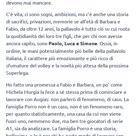
devono mai mancare.
C’è vita, ci sono sogni, ambizioni, ma c’è anche una storia
di sacrifici, privazioni, memorie se all’età di Barbara e
Fabio, da oltre 12 anni, la pallavolo è tutto ciò su cui ruota
la quotidianità dei loro tre figli, che per chi non avesse
ancora capito, sono
Paolo, Luca e Simone
. Ossia, in
ordine, le mani potenzialmente più belle della pallavolo
italiana, il carattere più emozionante e più ricco di
sfumature del volley e la novità più attesa della prossima
Superlega.
Ho fatto una promessa a Fabio e Barbara, un po’ come
Michela Murgia la fece a sé stessa prima di cominciare a
lavorare con Augias: non parlerò di fenomeno, di caso. La
famiglia Porro non è un caso, non è un fenomeno raro,
per quanto statisticamente, una casa da cui non viene
fuori uno, nemmeno due, ma ben tre giocatori di serie
A1, sia da analizzare. La famiglia Porro è una storia,
bellissima, e lo è per chi ha avuto modo di lavorare con