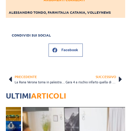
ALESSANDRO TONDO
,
FARMITALIA CATANIA
,
VOLLEYNEWS
CONDIVIDI SUI SOCIAL
Facebook
PRECEDENTE
SUCCESSIVO
La Rana Verona torna in palestra per preparare le prossime sfide
Gara 4 a rischio infarto quella di domenica tra Milano e Piacenza
ULTIMI
ARTICOLI