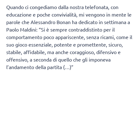
Quando ci congediamo dalla nostra telefonata, con
educazione e poche convivialità, mi vengono in mente le
parole che Alessandro Bonan ha dedicato in settimana a
Paolo Maldini: “Si è sempre contraddistinto per il
comportamento poco appariscente, senza ricami, come il
suo gioco essenziale, potente e promettente, sicuro,
stabile, affidabile, ma anche coraggioso, difensivo e
offensivo, a seconda di quello che gli imponeva
l’andamento della partita (…)”
Se non fosse che un giornalista sportivo eccellente come
Bonan mi avesse preparato l’incipit per Mattia
Boninfante, avrei forse lavorato qualche decina di minuti
in più. Invece eccolo lì il nostro Maldini, il nostro astro
della pallavolo e il nostro (prego inserire ogni aggettivo
ascoltato o letto in questi anni per catalogarne la
pressione a cui il più grande terzino veniva sottoposto un
giorno sì e uno no, e a cui Boninfante è stato sottoposto
nelle ultime stagioni).