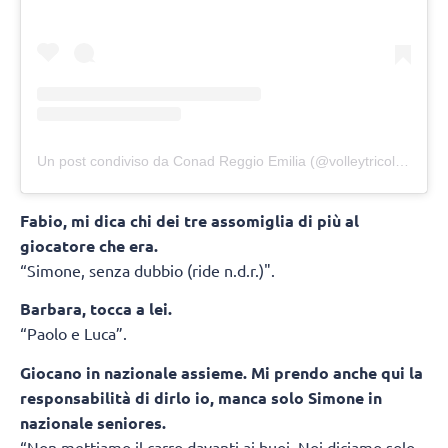
Un post condiviso da Conad Reggio Emilia (@volleytricolore)
Fabio, mi dica chi dei tre assomiglia di più al
giocatore che era.
“Simone, senza dubbio (ride n.d.r.)".
Barbara, tocca a lei.
“Paolo e Luca”.
Giocano in nazionale assieme. Mi prendo anche qui la
responsabilità di dirlo io, manca solo Simone in
nazionale seniores.
“Non mettiamo il carro davanti ai buoi. Noi diciamo solo