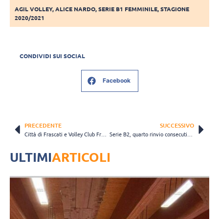
AGIL VOLLEY
,
ALICE NARDO
,
SERIE B1 FEMMINILE
,
STAGIONE
2020/2021
CONDIVIDI SUI SOCIAL
Facebook
PRECEDENTE
SUCCESSIVO
Città di Frascati e Volley Club Frascati insieme. Monteneri: “Condivisione totale di obiettivi”
Serie B2, quarto rinvio consecutivo per le ragazze dell’Osgb Volley Campagnola
ULTIMI
ARTICOLI