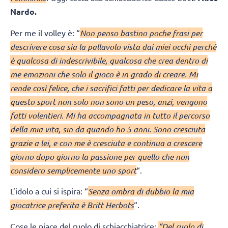
Nardo.
Per me il volley è: “
Non penso bastino poche frasi per
descrivere cosa sia la pallavolo vista dai miei occhi perché
è qualcosa di indescrivibile, qualcosa che crea dentro di
me emozioni che solo il gioco è in grado di creare. Mi
rende così felice, che i sacrifici fatti per dedicare la vita a
questo sport non solo non sono un peso, anzi, vengono
fatti volentieri. Mi ha accompagnata in tutto il percorso
della mia vita, sin da quando ho 5 anni. Sono cresciuta
grazie a lei, e con me è cresciuta e continua a crescere
giorno dopo giorno la passione per quello che non
considero semplicemente uno sport
“.
L’idolo a cui si ispira: “
Senza ombra di dubbio la mia
giocatrice preferita è Britt Herbots
“.
Cose le piace del ruolo di schiacchiatrice:
“Del ruolo di