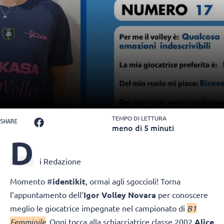
TEMPO DI LETTURA
SHARE
meno di 5 minuti
D
i Redazione
Momento #
identikit
, ormai agli sgoccioli! Torna
l’appuntamento dell’
Igor Volley Novara
per conoscere
meglio le giocatrice impegnate nel campionato di
B1
Femminile
. Oggi tocca alla schiacciatrice classe 2002
Alice