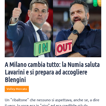
combattuto è Obossa.
A Milano cambia tutto: la Numia saluta
Lavarini e si prepara ad accogliere
Blengini
Volley Mercato
Un "ribaltone" che nessuno si aspettava, anche se, a dire
il vero, la voce era in "giro" ed era credibile già da