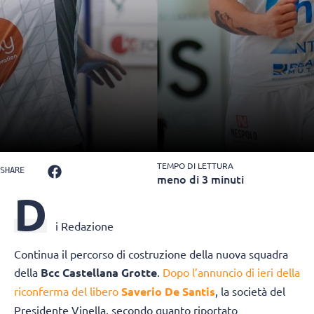
TEMPO DI LETTURA
SHARE
meno di 3 minuti
D
i Redazione
Continua il percorso di costruzione della nuova squadra
della
Bcc Castellana Grotte
.
Dopo l’annuncio di ieri della
riconferma del libero
Saverio De Santis
, la società del
Presidente Vinella, secondo quanto riportato