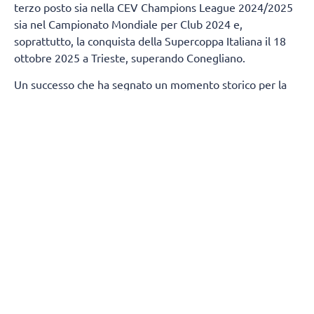
terzo posto sia nella CEV Champions League 2024/2025
sia nel Campionato Mondiale per Club 2024 e,
soprattutto, la conquista della Supercoppa Italiana il 18
ottobre 2025 a Trieste, superando Conegliano.
Un successo che ha segnato un momento storico per la
città di Milano, regalandole un trofeo nazionale nella
pallavolo dopo 80 anni.
Termineranno, contestualmente, anche i rapporti tra
Numia Vero Volley e Andrea Mafrici (secondo allenatore)
e Kasper Duda (scoutman).
Tutta la società Vero Volley saluta con affetto e stima
Stefano Lavarini e il suo staff, ringraziandoli per la
professionalità e i valori trasmessi durante due stagioni
condivise, augurando loro il meglio per il proseguimento
della carriera.
(Fonte comunicato stampa)