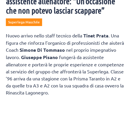
assistente allenatore: “Un’occasione
che non potevo lasciar scappare”
Superlega Maschile
Nuovo arrivo nello staff tecnico della
Tinet Prata
. Una
figura che rinforza l’organico di professionisti che aiuterà
Coach
Simone Di Tommaso
nel proprio impegnativo
lavoro.
Giuseppe Pisano
fungerà da assistente
allenatore e porterà le proprie esperienze e competenze
al servizio del gruppo che affronterà la Superlega. Classe
’96 arriva da una stagione con la Prisma Taranto in A2 e
da quelle tra A3 e A2 con la sua squadra di casa ovvero la
Rinascita Lagonegro.
Giuseppe Pisano si racconta e spiega come è diventato
un allenatore:
“Vengo da un piccolo paesino della
Basilicata chiamato Marsicovetere
da un punto di vista
sportivo mi sono avvicinato un po’ tardi alla pallavolo,