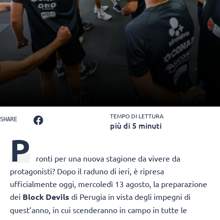
TEMPO DI LETTURA
SHARE
più di 5 minuti
P
ronti per una nuova stagione da vivere da
protagonisti? Dopo il raduno di ieri, è ripresa
ufficialmente oggi, mercoledì 13 agosto, la preparazione
dei
Block Devils
di Perugia in vista degli impegni di
quest’anno, in cui scenderanno in campo in tutte le