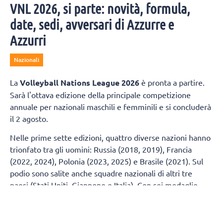
VNL 2026, si parte: novità, formula,
date, sedi, avversari di Azzurre e
Azzurri
Nazionali
La
Volleyball Nations League 2026
è pronta a partire.
Sarà l'ottava edizione della principale competizione
annuale per nazionali maschili e femminili e si concluderà
il 2 agosto.
Nelle prime sette edizioni, quattro diverse nazioni hanno
trionfato tra gli uomini: Russia (2018, 2019), Francia
(2022, 2024), Polonia (2023, 2025) e Brasile (2021). Sul
podio sono salite anche squadre nazionali di altri tre
paesi (Stati Uniti, Giappone e Italia). Con sei medaglie
(due ori, un argento e tre bronzi), la Polonia è la squadra
più titolata, seguita da Stati Uniti (tre argenti e un
bronzo) e Francia (due ori, un argento e un bronzo), che