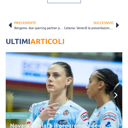
PRECEDENTE
SUCCESSIVO
Bergamo: due sparring partner per la Foppapedretti
Catania: Venerdì la presentazione del Trofeo Abramo
ULTIMI
ARTICOLI
A1 FEMMINILE
N
Novara, svelato il programma degli