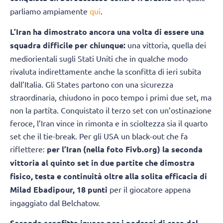
parliamo ampiamente
qui
.
L’Iran ha dimostrato ancora una volta di essere una
squadra difficile per chiunque:
una vittoria, quella dei
mediorientali sugli Stati Uniti che in qualche modo
rivaluta indirettamente anche la sconfitta di ieri subita
dall’Italia. Gli States partono con una sicurezza
straordinaria, chiudono in poco tempo i primi due set, ma
non la partita. Conquistato il terzo set con un’ostinazione
feroce, l’Iran vince in rimonta e in scioltezza sia il quarto
set che il tie-break. Per gli USA un black-out che fa
riflettere:
per l’Iran (nella foto Fivb.org) la seconda
vittoria al quinto set in due partite che dimostra
fisico, testa e continuità oltre alla solita efficacia di
Milad Ebadipour, 18 punti
per il giocatore appena
ingaggiato dal Belchatow.
Seconda sconfitta invece per i padroni di casa del