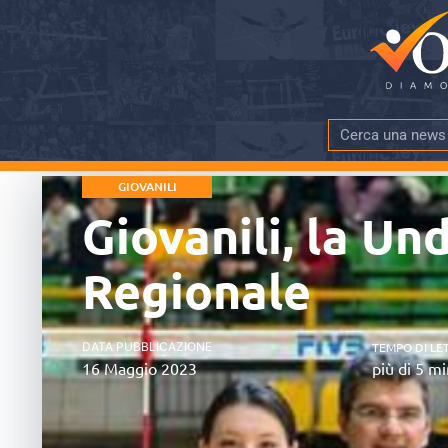
GIOVANILI
Giovanili, la U
Regionale
DATA PUBBLICAZIONE
TEMPO DI LE
16 Maggio 2023
più di 5 mi