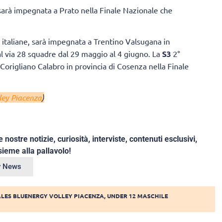
, sarà impegnata a Prato nella Finale Nazionale che
re italiane, sarà impegnata a Trentino Valsugana in
al via 28 squadre dal 29 maggio al 4 giugno. La
S3
2°
 Corigliano Calabro in provincia di Cosenza nella Finale
ley Piacenza
)
e nostre notizie, curiosità, interviste, contenuti esclusivi,
ieme alla pallavolo!
ey News
ALES BLUENERGY VOLLEY PIACENZA
,
UNDER 12 MASCHILE