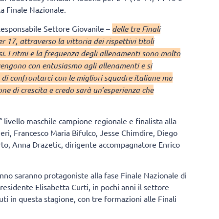
 la Finale Nazionale.
esponsabile Settore Giovanile –
delle tre Finali
17, attraverso la vittoria dei rispettivi titoli
si. I ritmi e la frequenza degli allenamenti sono molto
, vengono con entusiasmo agli allenamenti e si
di confrontarci con le migliori squadre italiane ma
one di crescita e credo sarà un’esperienza che
 livello maschile campione regionale e finalista alla
ieri, Francesco Maria Bifulco, Jesse Chimdire, Diego
Orto, Anna Drazetic, dirigente accompagnatore Enrico
nno saranno protagoniste alla fase Finale Nazionale di
esidente Elisabetta Curti, in pochi anni il settore
nuti in questa stagione, con tre formazioni alle Finali