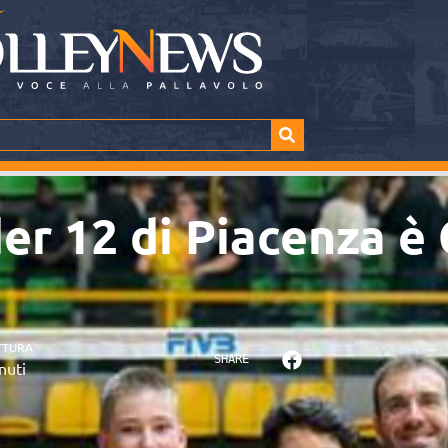
nder 12 di Piacenza 
TTURA
SHARE
nuti