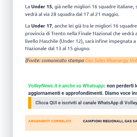
La
Under 15
, già nelle migliori 16 squadre italiane
vedrà al via 28 squadra dal 17 al 21 maggio.
La
Under 17
, anche lei già tra le migliori 16 squad
provincia di Trento nella Finale Nazional che vedrà 
livello Maschile (Under 12), sarà infine impegnata a
Nazionale dal 13 al 15 giugno.
(Fonte: comunicato stampa
Gas Sales Bluenergy Vol
VolleyNews.it è anche su Whatsapp
: non perderti l
aggiornamenti e approfondimenti. Diamo voce ins
Clicca QUI e iscriviti al canale WhatsApp di Voll
ARGOMENTI CORRELATI
CAMPIONI REGIONALI
,
GAS S