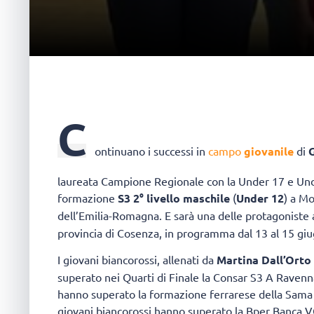
C
ontinuano i successi in
campo
giovanile
di
G
laureata Campione Regionale con la Under 17 e Unde
formazione
S3 2° livello maschile
(
Under 12
) a Mo
dell’Emilia-Romagna. E sarà una delle protagoniste 
provincia di Cosenza, in programma dal 13 al 15 gi
I giovani biancorossi, allenati da
Martina Dall’Orto
superato nei Quarti di Finale la Consar S3 A Ravenn
hanno superato la formazione ferrarese della Sama P
giovani biancorossi hanno superato la Bper Banca 