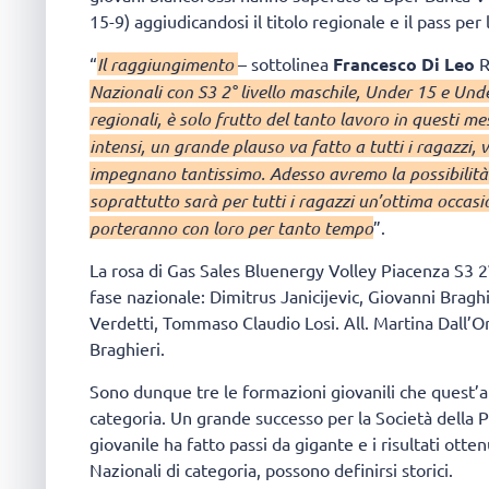
15-9) aggiudicandosi il titolo regionale e il pass per
“
Il raggiungimento
– sottolinea
Francesco Di Leo
R
Nazionali con S3 2° livello maschile, Under 15 e Under 
regionali, è solo frutto del tanto lavoro in questi me
intensi, un grande plauso va fatto a tutti i ragazzi
impegnano tantissimo. Adesso avremo la possibilità 
soprattutto sarà per tutti i ragazzi un’ottima occasi
porteranno con loro per tanto tempo
”.
La rosa di Gas Sales Bluenergy Volley Piacenza S3 2°
fase nazionale: Dimitrus Janicijevic, Giovanni Bragh
Verdetti, Tommaso Claudio Losi. All. Martina Dall’
Braghieri.
Sono dunque tre le formazioni giovanili che quest’a
categoria. Un grande successo per la Società della Pr
giovanile ha fatto passi da gigante e i risultati otte
Nazionali di categoria, possono definirsi storici.