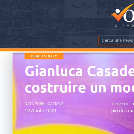
BEACH VOLLEY
Gianluca Casadei
costruire un mo
DATA PUBBLICAZIONE
TEMPO DI LE
19 Aprile 2020
più di 5 mi