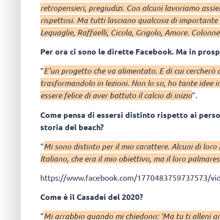
retropensieri, pregiudizi. Con alcuni lavoriamo assie
rispettosi. Ma tutti lasciano qualcosa di importante
Lequaglie, Raffaelli, Cicola, Grigolo, Amore. Colonne
Per ora ci sono le dirette Facebook. Ma in prosp
“
E’un progetto che va alimentato. E di cui cercherò 
trasformandolo in lezioni. Non lo so, ho tante idee i
essere felice di aver battuto il calcio di inizio
”.
Come pensa di essersi distinto rispetto ai pers
storia del beach?
“
Mi sono distinto per il mio carattere. Alcuni di lor
Italiano, che era il mio obiettivo, ma il loro palmar
https://www.facebook.com/1770483759737573/vi
Come è il Casadei del 2020?
“
Mi arrabbio quando mi chiedono: ‘Ma tu ti alleni an