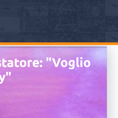
statore: "Voglio
y"