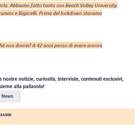
verla. Abbiamo fatto tanto con Beach Volley University.
rumins e Bigarelli. Prima del lockdown stavamo
hé non dovrei? A 42 anni penso di avere ancora
e nostre notizie, curiosità, interviste, contenuti esclusivi,
ieme alla pallavolo!
ey News
ASADEI