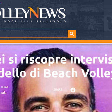
 si riscopre intervi
dello di Beach Volle
TTURA
SHARE
nuti