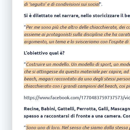
di ‘seguito’ e di condivisioni sui social
“.
Si è dilettato nel narrare, nello storicizzare il b
“
Per me sono più che altro delle chiacchierate, dei c
assieme ai protagonisti sulla disciplina che ha carat
argomento, un tema e lo svisceriamo con l’ospite di
L’obiettivo qual è?
“
Costruire un modello. Un modello di sport, un model
che si attingesse da questo materiale per capire, ad
beach, magari raccontato da uno degli stessi perso
chiacchierato con i grandi campioni del beach, coi pi
https://www.facebook.com/1770483759737573/vi
Recine, Babini, Gattelli, Perrotta, Galli, Mascagn
spesso a raccontarsi di fronte a una camera. Co
“
Sono uno di loro. Nel senso che siamo dalla stessa 