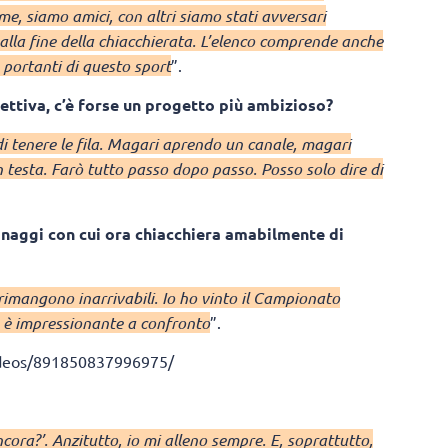
me, siamo amici, con altri siamo stati avversari
 alla fine della chiacchierata. L’elenco comprende anche
 portanti di questo sport
”.
ettiva, c’è forse un progetto più ambizioso?
di tenere le fila. Magari aprendo un canale, magari
n testa. Farò tutto passo dopo passo. Posso solo dire di
onaggi con cui ora chiacchiera amabilmente di
o rimangono inarrivabili. Io ho vinto il Campionato
es è impressionante a confronto
”.
deos/891850837996975/
cora?’. Anzitutto, io mi alleno sempre. E, soprattutto,