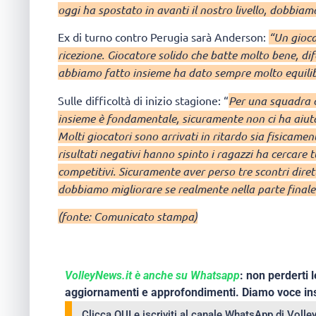
oggi ha spostato in avanti il nostro livello, dobbiam
Ex di turno contro Perugia sarà Anderson:
“Un gioca
ricezione. Giocatore solido che batte molto bene, dif
abbiamo fatto insieme ha dato sempre molto equilib
Sulle difficoltà di inizio stagione: “
Per una squadra c
insieme è fondamentale, sicuramente non ci ha aiuta
Molti giocatori sono arrivati in ritardo sia fisicame
risultati negativi hanno spinto i ragazzi ha cercare tu
competitivi. Sicuramente aver perso tre scontri diret
dobbiamo migliorare se realmente nella parte finale 
(fonte: Comunicato stampa)
VolleyNews.it è anche su Whatsapp
: non perderti l
aggiornamenti e approfondimenti. Diamo voce ins
Clicca QUI e iscriviti al canale WhatsApp di Voll