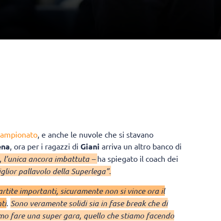
 campionato
, e anche le nuvole che si stavano
na
, ora per i ragazzi di
Giani
arriva un altro banco di
, l’unica ancora imbattuta –
ha spiegato il coach dei
lior pallavolo della Superlega”.
rtite importanti, sicuramente non si vince ora il
ti
.
Sono veramente solidi sia in fase break che di
mo fare una super gara, quello che stiamo facendo