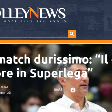
match durissimo: “Il
ore in Superlega”
TTURA
SHARE
minuti