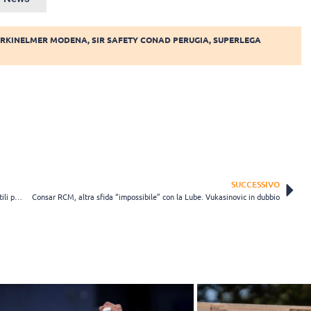
ERKINELMER MODENA
,
SIR SAFETY CONAD PERUGIA
,
SUPERLEGA
SUCCESSIVO
Ravenna, dopo il ko a Perugia arriva Civitanova Klapwijk: “Partite utili per fare esperienza”
Consar RCM, altra sfida “impossibile” con la Lube. Vukasinovic in dubbio