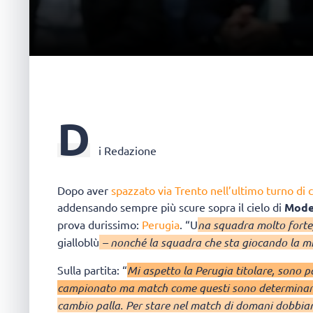
D
i Redazione
Dopo aver
spazzato via Trento nell’ultimo turno di
addensando sempre più scure sopra il cielo di
Mode
prova durissimo:
Perugia
. “U
na squadra molto forte
gialloblù
– nonché la squadra che sta giocando la mig
Sulla partita: “
Mi aspetto la Perugia titolare, sono pa
campionato ma match come questi sono determinan
cambio palla. Per stare nel match di domani dobbia