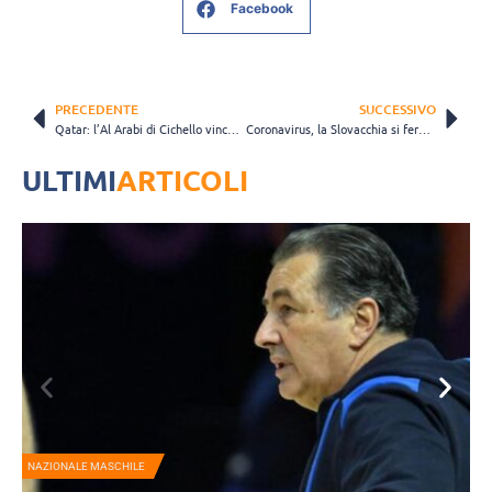
Facebook
PRECEDENTE
SUCCESSIVO
Qatar: l’Al Arabi di Cichello vince la sua prima Coppa di Lega
Coronavirus, la Slovacchia si ferma di nuovo. Campionati sospesi dal 1° ottobre
ULTIMI
ARTICOLI
NAZIONALE MASCHILE
A