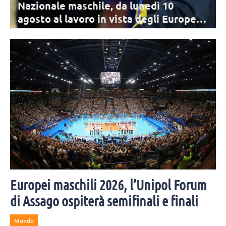
Nazionale maschile, da lunedì 10
agosto al lavoro in vista degli Europei: i
convocati
Archiviata la VNL, per la Nazionale comincia il percorso di
avvicinamento agli Europei. I 17 convocati di De Giorgi per il primo
raduno.
Europei maschili 2026, l’Unipol Forum
di Assago ospiterà semifinali e finali
Mondo