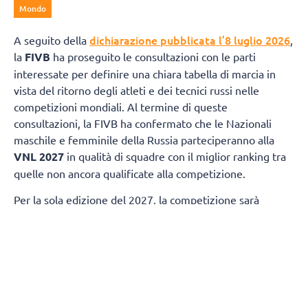
Mondo
dichiarazione pubblicata l’8 luglio 2026
A seguito della
,
la
FIVB
ha proseguito le consultazioni con le parti
interessate per definire una chiara tabella di marcia in
vista del ritorno degli atleti e dei tecnici russi nelle
competizioni mondiali. Al termine di queste
consultazioni, la FIVB ha confermato che le Nazionali
maschile e femminile della Russia parteciperanno alla
VNL 2027
in qualità di squadre con il miglior ranking tra
quelle non ancora qualificate alla competizione.
Per la sola edizione del 2027, la competizione sarà
ampliata da 18 a 19 squadre per ciascuna categoria di
genere. Questa decisione garantirà la partecipazione
della nazionale femminile della
Slovenia
e di quella
maschile della
Finlandia
, entrambe destinate a
qualificarsi in base ai risultati ottenuti nelle ultime
stagioni.