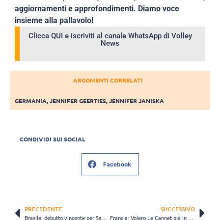
aggiornamenti e approfondimenti. Diamo voce
insieme alla pallavolo!
Clicca QUI e iscriviti al canale WhatsApp di Volley
News
ARGOMENTI CORRELATI
GERMANIA
,
JENNIFER GEERTIES
,
JENNIFER JANISKA
CONDIVIDI SUI SOCIAL
Facebook
PRECEDENTE
SUCCESSIVO
Brasile: debutto vincente per Sada Cruzeiro e Minas, inciampa il Renata
Francia: Volero Le Cannet già in fuga, primo squillo per il Mulhouse