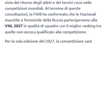
vista del ritorno degli atleti e dei tecnici russi nelle
competizioni mondiali. Al termine di queste
consultazioni, la FIVB ha confermato che le Nazionali
maschile e femminile della Russia parteciperanno alla
VNL 2027
in qualità di squadre con il miglior ranking tra
quelle non ancora qualificate alla competizione.
Per la sola edizione del 2027, la competizione sarà
ampliata da 18 a 19 squadre per ciascuna categoria di
genere. Questa decisione garantirà la partecipazione
della nazionale femminile della
Slovenia
e di quella
maschile della
Finlandia
, entrambe destinate a
qualificarsi in base ai risultati ottenuti nelle ultime
stagioni.
La FIVB sta attualmente valutando come modificare il
format della competizione per consentire la
partecipazione di 19 squadre.
Come già annunciato, in linea con le raccomandazioni del