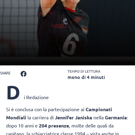
TEMPO DI LETTURA
SHARE
meno di 4 minuti
D
i Redazione
Si è conclusa con la partecipazione ai
Campionati
Mondiali
la carriera di
Jennifer Janiska
nella
Germania
:
dopo 10 anni e
204 presenze
, molte delle quali da
capitano, la schiacciatrice classe 1994 – vista anche in