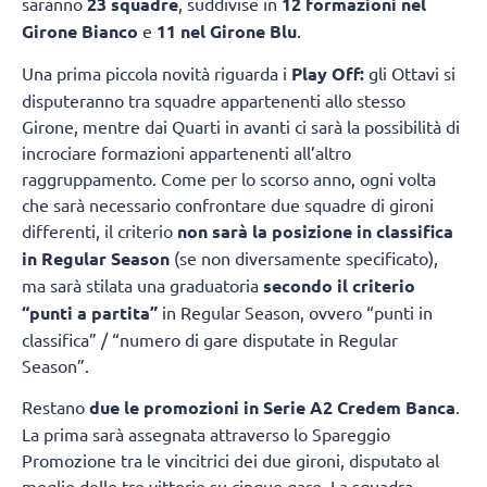
saranno
23 squadre
, suddivise in
12 formazioni nel
Girone Bianco
e
11 nel Girone Blu
.
Una prima piccola novità riguarda i
Play Off:
gli Ottavi si
disputeranno tra squadre appartenenti allo stesso
Girone, mentre dai Quarti in avanti ci sarà la possibilità di
incrociare formazioni appartenenti all’altro
raggruppamento. Come per lo scorso anno, ogni volta
che sarà necessario confrontare due squadre di gironi
differenti, il criterio
non sarà la posizione in classifica
in Regular Season
(se non diversamente specificato),
ma sarà stilata una graduatoria
secondo il criterio
“punti a partita”
in Regular Season, ovvero “punti in
classifica” / “numero di gare disputate in Regular
Season”.
Restano
due le promozioni in Serie A2 Credem Banca
.
La prima sarà assegnata attraverso lo Spareggio
Promozione tra le vincitrici dei due gironi, disputato al
meglio delle tre vittorie su cinque gare. La squadra