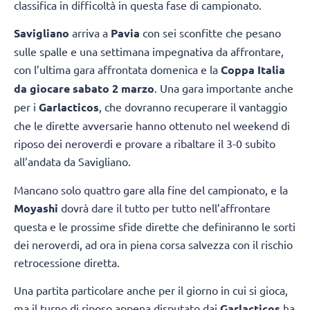
classifica in difficoltà in questa fase di campionato.
Savigliano
arriva a
Pavia
con sei sconfitte che pesano
sulle spalle e una settimana impegnativa da affrontare,
con l’ultima gara affrontata domenica e la
Coppa Italia
da giocare sabato 2 marzo
. Una gara importante anche
per i
Garlacticos
, che dovranno recuperare il vantaggio
che le dirette avversarie hanno ottenuto nel weekend di
riposo dei neroverdi e provare a ribaltare il 3-0 subito
all’andata da Savigliano.
Mancano solo quattro gare alla fine del campionato, e la
Moyashi
dovrà dare il tutto per tutto nell’affrontare
questa e le prossime sfide dirette che definiranno le sorti
dei neroverdi, ad ora in piena corsa salvezza con il rischio
retrocessione diretta.
Una partita particolare anche per il giorno in cui si gioca,
ma il turno di riposo appena disputato dai
Garlacticos
ha