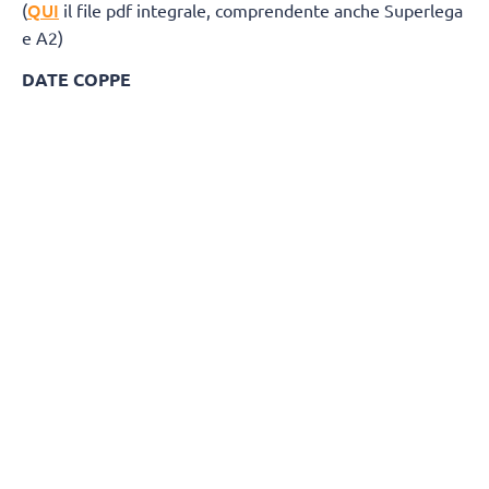
QUI
(
il file pdf integrale, comprendente anche Superlega
e A2)
DATE COPPE
Del Monte® Coppa Italia A3: 27 marzo 2027
Del Monte® Supercoppa A3: 24 aprile 20
GIRONE BIANCO
Giornata 1
Andata 18 Ottobre 2026
Ritorno 3 Gennaio 2027
ErmGroup Altotevere - Negrini CTE Acqui Terme
Sarlux Sarroch - BP Termosanitari Ciriè
Gabbiano Farmamed Mantova - Campi Reali Cantù
Monge Gerbaudo Savigliano - Sav Trebaseleghe
Kerakoll Sassuolo - CUS Cagliari
Allianz Brugherio - Personal Time San Donà di Piave
Giornata 2