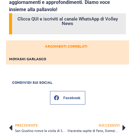
aggiornamenti e approfondimenti. Diamo voce
insieme alla pallavolo!
Clicca QUI e iscriviti al canale WhatsApp di Volley
News
ARGOMENTI CORRELATI
MOYASHI GARLASCO
CONDIVIDI SUI SOCIAL
Facebook
PRECEDENTE
SUCCESSIVO
San Giustino riceve la visita di Sabaudia, obiettivo mantenere il secondo posto
Macerata ospite di Fano, Domizioli: “Bella sfida contro Fano, ci darà indicazioni importanti”