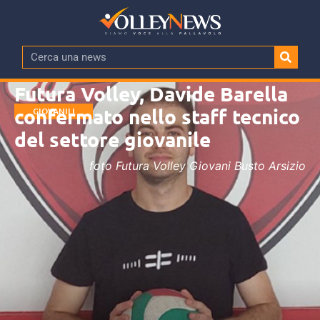
Futura Volley, Davide Barella
confermato nello staff tecnico
GIOVANILI
del settore giovanile
foto Futura Volley Giovani Busto Arsizio