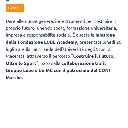
Giovanili
Dare alle nuove generazione strumenti per costruire il
proprio futuro, unendo sport, formazione universitaria,
impresa e responsabilità sociale. È questa la
missione
della Fondazione LUBE Academy
, presentata lunedì 20
luglio a Villa Lauri, sede dell'Università degli Studi di
Macerata, attraverso il percorso "
Costruire il Futuro,
Oltre lo Sport
", nato dalla
collaborazione tra il
Gruppo Lube e UniMC con il patrocinio del CONI
Marche.
L'obiettivo è trasformare il patrimonio di
esperienza maturato in oltre trentacinque anni di attività
sportiva in un modello capace di accompagnare
i giovani non soltanto nella pratica agonistica, ma anche
nello studio, nella crescita personale e nell'ingresso
nel mondo del lavoro. Un progetto che mette in rete