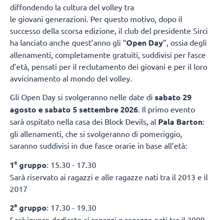
diffondendo la cultura del volley tra
le giovani generazioni. Per questo motivo, dopo il
successo della scorsa edizione, il club del presidente Sirci
ha lanciato anche quest’anno gli “
Open Day
”, ossia degli
allenamenti, completamente gratuiti, suddivisi per fasce
d’età, pensati per il reclutamento dei giovani e per il loro
avvicinamento al mondo del volley.
Gli Open Day si svolgeranno nelle date di
sabato 29
agosto e sabato 5 settembre 2026
. Il primo evento
sarà ospitato nella casa dei Block Devils, al
Pala Barton
:
gli allenamenti, che si svolgeranno di pomeriggio,
saranno suddivisi in due fasce orarie in base all’età:
1° gruppo
: 15.30 - 17.30
Sarà riservato ai ragazzi e alle ragazze nati tra il 2013 e il
2017
2° gruppo
: 17.30 - 19.30
Sarà invece dedicato ai ragazzi e ragazze nati tra il 2009