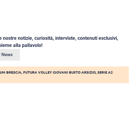
e nostre notizie, curiosità, interviste, contenuti esclusivi,
ieme alla pallavolo!
ey News
UM BRESCIA
,
FUTURA VOLLEY GIOVANI BUSTO ARSIZIO
,
SERIE A2