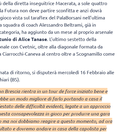
della diretta inseguitrice Macerata, a sole quattro
la Futura non deve partire sconfitta e anzi dovrà
gioco vista sul taraflex del PalaBorsani nell’ultima
a squadra di coach Alessandro Beltrami, già in
i categoria, ha aggiunto da un mese al proprio arsenale
tunio di Alice Tanase
. L’ultimo sestetto della
onale con Cvetnic, oltre alla diagonale formata da
ia Ciarrocchi-Caneva al centro oltre a Scognamillo come
nata di ritorno, si disputerà mercoledì 16 Febbraio alle
iari (BS).
on Brescia rientra in un tour de force iniziato bene e
rebbe un modo migliore di farlo portando a casa il
stato delle difficoltà evidenti, legate a un approccio
uesta consapevolezza in gioco per produrre una gara
imo ma noi dobbiamo reagire a questo momento, ad ora
sultato e dovremo andare in casa della capolista per