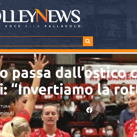
tto passa dall’ostico
i: “Invertiamo la rot
TTURA
SHARE
minuti