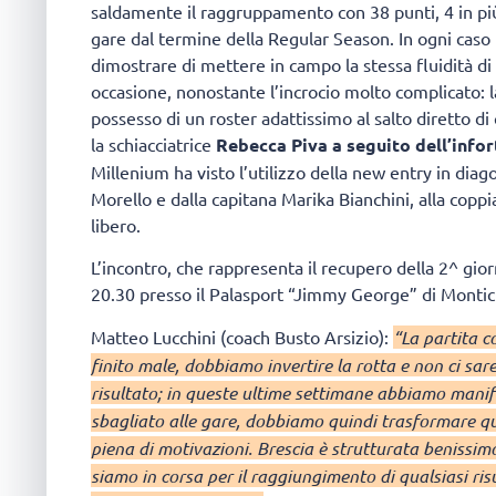
saldamente il raggruppamento con 38 punti, 4 in più 
gare dal termine della Regular Season. In ogni caso 
dimostrare di mettere in campo la stessa fluidità di 
occasione, nonostante l’incrocio molto complicato: l
possesso di un roster adattissimo al salto diretto d
la schiacciatrice
Rebecca Piva a seguito dell’infor
Millenium ha visto l’utilizzo della new entry in diag
Morello e dalla capitana Marika Bianchini, alla copp
libero.
L’incontro, che rappresenta il recupero della 2^ gior
20.30 presso il Palasport “Jimmy George” di Montich
Matteo Lucchini (coach Busto Arsizio):
“La partita c
finito male, dobbiamo invertire la rotta e non ci sa
risultato; in queste ultime settimane abbiamo manife
sbagliato alle gare, dobbiamo quindi trasformare q
piena di motivazioni. Brescia è strutturata beniss
siamo in corsa per il raggiungimento di qualsiasi ri