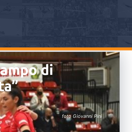
 campo di
ta”
foto Giovanni Pini