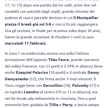
17, 12-15) dopo una partita dai tre volti: primi due set
condotti con autorità dagli ospiti, grande rimonta dei
padroni di casa e parziale decisivo in cui
il Montpellier
piazza il break già sul 5-8
e non si fa più raggiungere.
Ora gli occitani, in finale per la prima volta dopo 30 anni,
hanno la grande occasione di chiudere i conti in casa
mercoledì 11 febbraio
.
In Gara 1 va evidenziata ancora una volta l’ottima
prestazione dell’opposto
Théo Faure
, grande speranza
del volley francese, con 23 punti e il 59% in attacco; bene
anche
Ezequiel Palacios
(18 punti) e il centrale
Danny
Demyanenko
(12), che firma anche 3 muri vincenti. Il
Tours regge bene con
Derouillon
(18),
Palonsky
(17) e
un ispirato
Leandro
al centro (10 su 12 in attacco), ma
nel tie break cala nettamente in ricezione, fino a quel
momento ben guidata da
Tillie
e
Perry
, e lascia campo