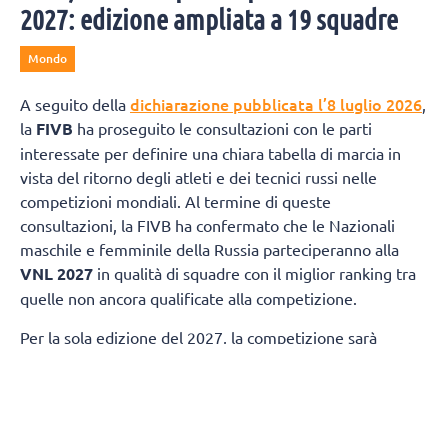
2027: edizione ampliata a 19 squadre
Mondo
dichiarazione pubblicata l’8 luglio 2026
A seguito della
,
la
FIVB
ha proseguito le consultazioni con le parti
interessate per definire una chiara tabella di marcia in
vista del ritorno degli atleti e dei tecnici russi nelle
competizioni mondiali. Al termine di queste
consultazioni, la FIVB ha confermato che le Nazionali
maschile e femminile della Russia parteciperanno alla
VNL 2027
in qualità di squadre con il miglior ranking tra
quelle non ancora qualificate alla competizione.
Per la sola edizione del 2027, la competizione sarà
ampliata da 18 a 19 squadre per ciascuna categoria di
genere. Questa decisione garantirà la partecipazione
della nazionale femminile della
Slovenia
e di quella
maschile della
Finlandia
, entrambe destinate a