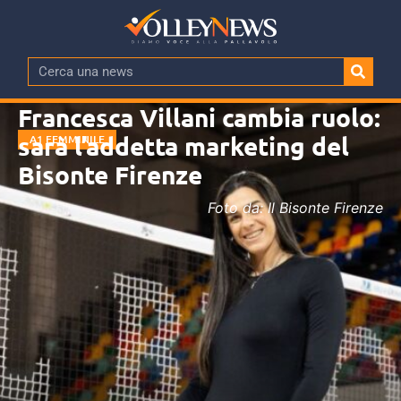
Francesca Villani cambia ruolo:
sarà l’addetta marketing del
A1 FEMMINILE
Bisonte Firenze
Foto da: Il Bisonte Firenze