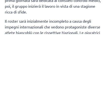
prima giornata sarà dedicata ai consueti controlli medici,
poi, il gruppo inizierà il lavoro in vista di una stagione
ricca di sfide.
Il roster sarà inizialmente incompleto a causa degli
impegni internazionali che vedono protagoniste diverse
atlete biancoblù con le rispettive Nazionali. Le giocatrici
della prima squadra presenti fin dal primo giorno
saranno:
Sara Alberti, Martina Armini, Caterina
Bosetti, Sofia D'Odorico, Emma Graziani, Imma
Sirressi e Lise Van Hecke, mentre Maja Aleksic si
aggregherà al gruppo a partire dal 19 agosto.
A
completare il gruppo di lavoro prenderanno parte
anche
cinque atlete della formazione di Serie
B1
:
Chiara Arcangeli, Martina Cantoni, Asia Conte,
Virginia Sola e Jessica Trunner.
Durante il
precampionato si uniranno inoltre tre giocatrici straniere,
che contribuiranno ad ampliare il gruppo a disposizione
dello staff tecnico: la palleggiatrice serba
Andrea