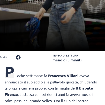
TEMPO DI LETTURA
SHARE
meno di 3 minuti
P
oche settimane fa
Francesca Villani
aveva
annunciato il suo addio alla pallavolo giocata, chiudendo
la propria carriera proprio con la maglia de
Il Bisonte
Firenze
, la stessa con cui dodici anni fa aveva mosso i
primi passi nel grande volley. Ora il club del patron