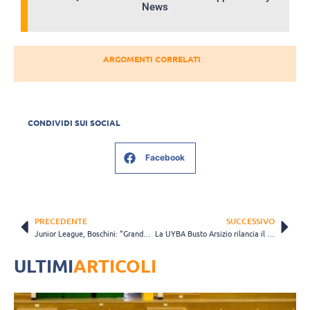
News
ARGOMENTI CORRELATI
CONDIVIDI SUI SOCIAL
Facebook
PRECEDENTE
SUCCESSIVO
Junior League, Boschini: “Grande percorso di Trento nonostante la sconfitta. Abbiamo sbagliato l’approccio iniziale”
La UYBA Busto Arsizio rilancia il suo progetto giovanile… e inaugura il settore maschile!
ULTIMI
ARTICOLI