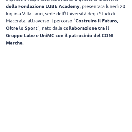
della Fondazione LUBE Academy
, presentata lunedì 20
luglio a Villa Lauri, sede dell'Università degli Studi di
Macerata, attraverso il percorso "
Costruire il Futuro,
Oltre lo Sport
", nato dalla
collaborazione tra il
Gruppo Lube e UniMC con il patrocinio del CONI
Marche.
L'obiettivo è trasformare il patrimonio di
esperienza maturato in oltre trentacinque anni di attività
sportiva in un modello capace di accompagnare
i giovani non soltanto nella pratica agonistica, ma anche
nello studio, nella crescita personale e nell'ingresso
nel mondo del lavoro. Un progetto che mette in rete
università, imprese, istituzioni, famiglie e associazioni
sportive, creando un percorso educativo che va ben oltre
il campo di gioco.
Alla serata hanno partecipato l'amministratore delegato
del Gruppo Lube
Fabio Giulianelli
, promotore