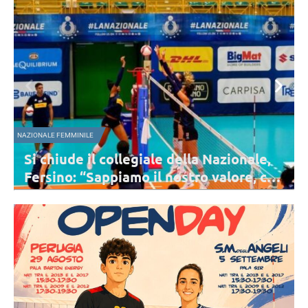
NAZIONALE FEMMINILE
e,
I consigli di lettura di Velasco all’Italia:
chi
dal “Libro della Giungla” a “Fahrenheit
451”
Velasco ha consegnato due libri a ciascuna delle atlete impegnate
con la preparazione per i prossimi Campionati Europei: una
bellissima iniziativa.